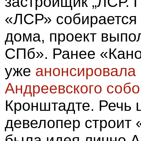
застройщик „ЛСР. 
«ЛСР» собирается 
дома, проект вып
СПб». Ранее «Кано
уже
анонсировала 
Андреевского соб
Кронштадте. Речь ш
девелопер строит 
была идея лично 