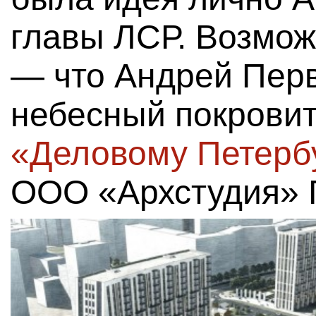
главы ЛСР. Возмо
— что Андрей Пер
небесный покровит
«Деловому Петерб
ООО «Архстудия» 