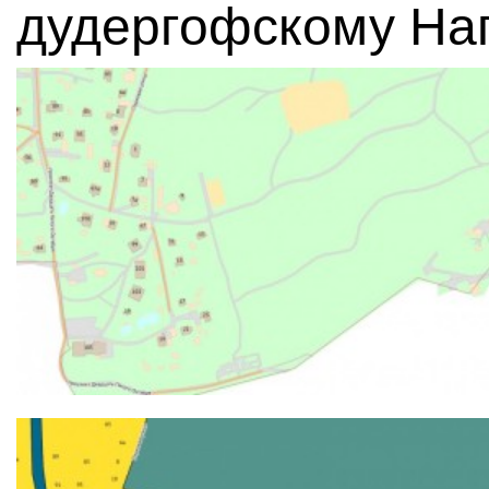
дудергофскому Наг