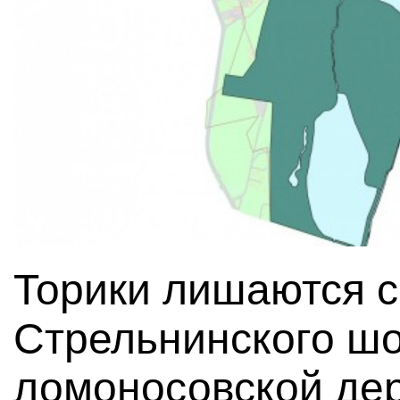
Торики лишаются с
Стрельнинского шо
ломоносовской дер