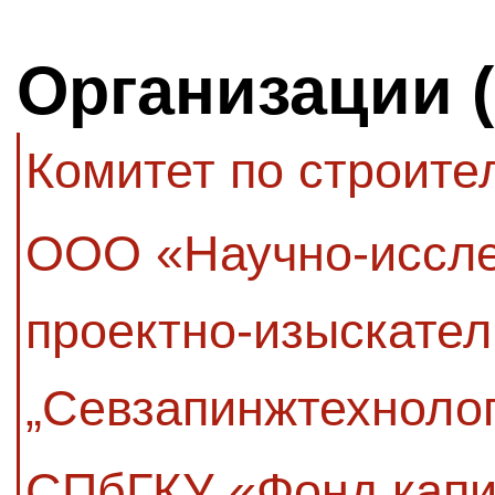
Организации 
Комитет по строите
ООО «Научно-иссле
проектно-изыскател
„Севзапинжтехнолог
СПбГКУ «Фонд капи