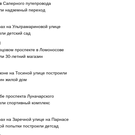
ав Саперного путепровода
ли надземный переход
рах на Ультрамариновой улице
или детский сад
рцовом проспекте в Ломоносове
ли 30-летний магазин
зоне на Тосиной улице построили
ин жилой дом
ибе проспекта Луначарского
или спортивный комплекс
рах на Заречной улице на Парнасе
рой попытки построили детсад