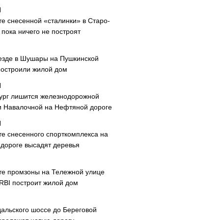
те снесенной «сталинки» в Старо-
пока ничего не построят
езде в Шушары на Пушкинской
построили жилой дом
ург лишится железнодорожной
и Навалочной на Нефтяной дороге
те снесенного спорткомплекса на
дороге высадят деревья
те промзоны на Тележной улице
 RBI построит жилой дом
дальского шоссе до Береговой