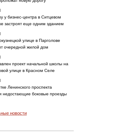
проложат новую дорогу
ку у бизнес-центра в Ситцевом
ке застроят еще одним зданием
окузнецкой улице в Парголове
ят очередной жилой дом
авлен проект начальной школы на
овой улице в Красном Селе
тке Ленинского проспекта
и недостающие боковые проезды
ные новости