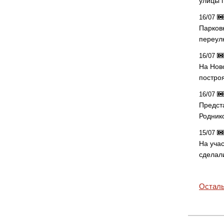
улицы 
16/07
Парков
переул
16/07
На Нов
постро
16/07
Предст
Родник
15/07
На учас
сделал
Осталь