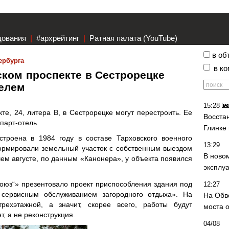
дования
|
#архрейтинг
|
Ратная палата (YouTube)
в об
ербурга
в к
ском проспекте в Сестрорецке
телем
15:28
те, 24, литера В, в Сестрорецке могут перестроить. Ее
Восста
парт-отель.
Глинке
строена в 1984 году в составе Тарховского военного
13:29
ормировали земельный участок с собственным выездом
В ново
шем августе, по данным «Канонера», у объекта появился
эксплу
юз“» презентовало проект приспособления здания под
12:27
 сервисным обслуживанием загородного отдыха». На
На Обв
трехэтажной, а значит, скорее всего, работы будут
моста 
, а не реконструкция.
04/08