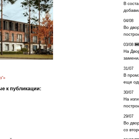
В сост
добави
04/08
Во дво
постро
03/08
На Дво
замени
31/07
В пром
з“»
еще од
е к публикации:
30/07
На изг
постро
29/07
Во дво
со вто