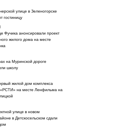
нерской улице в Зеленогорске
т гостиницу
це Фучика анонсировали проект
ного жилого дома на месте
нка
рах на Муринской дороге
или школу
ервый жилой дом комплекса
 «РСТИ» на месте Ленфильма на
лицкой
ектной улице в новом
айоне в Детскосельском сдали
дом