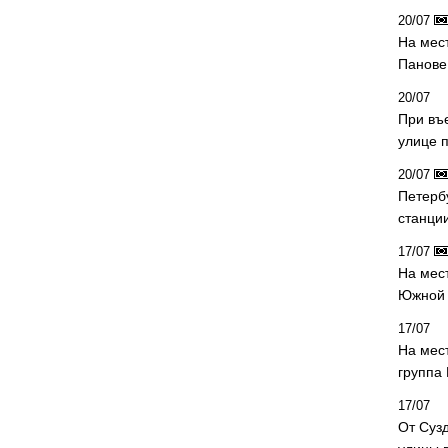
20/07
На мес
Панове 
20/07
При въ
улице 
20/07
Петерб
станци
17/07
На мес
Южной 
17/07
На мес
группа
17/07
От Суз