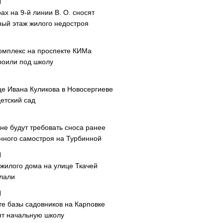
ах на 9-й линии В. О. сносят
ный этаж жилого недостроя
омплекс на проспекте КИМа
роили под школу
це Ивана Куликова в Новосергиеве
етский сад
не будут требовать сноса ранее
нного самостроя на Турбинной
 жилого дома на улице Ткачей
лали
те базы садовников на Карповке
ят начальную школу