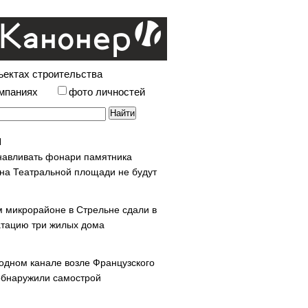
ъектах строительства
омпаниях
фото личностей
навливать фонари памятника
 на Театральной площади не будут
м микрорайоне в Стрельне сдали в
атацию три жилых дома
одном канале возле Французского
обнаружили самострой