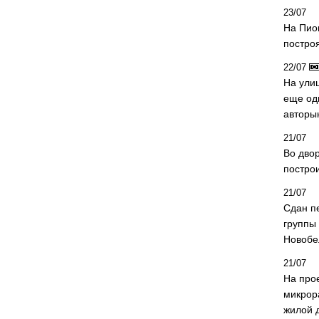
23/07
На Пио
построя
22/07
На ули
еще од
авторы
21/07
Во дво
постро
21/07
Сдан п
группы
Новобе
21/07
На про
микрор
жилой 