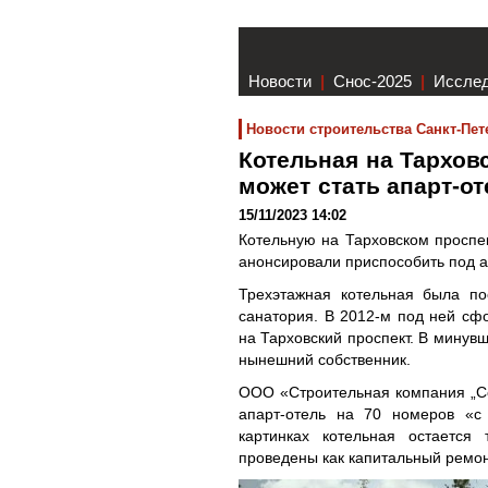
Новости
|
Снос-2025
|
Иссле
Новости строительства Санкт-Пет
Котельная на Тархов
может стать апарт-о
15/11/2023 14:02
Котельную на Тарховском проспек
анонсировали приспособить под а
Трехэтажная котельная была по
санатория. В 2012-м под ней сф
на Тарховский проспект. В минув
нынешний собственник.
ООО «Строительная компания „Со
апарт-отель на 70 номеров «с
картинках котельная остается 
проведены как капитальный ремонт