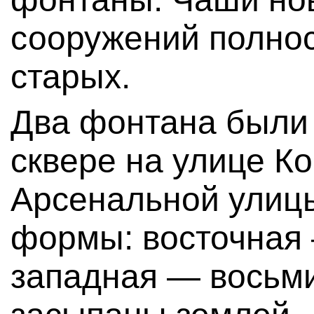
сооружений полно
старых.
Два фонтана были
сквере на улице К
Арсенальной улиц
формы: восточная
западная — восьм