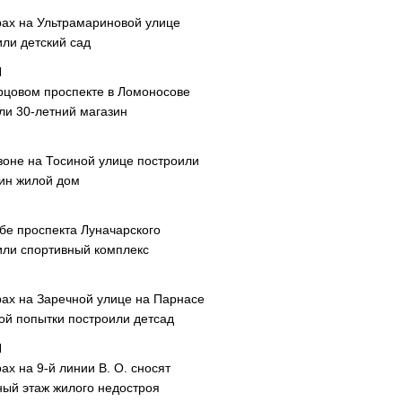
рах на Ультрамариновой улице
или детский сад
рцовом проспекте в Ломоносове
ли 30-летний магазин
зоне на Тосиной улице построили
ин жилой дом
ибе проспекта Луначарского
или спортивный комплекс
рах на Заречной улице на Парнасе
рой попытки построили детсад
ах на 9-й линии В. О. сносят
ный этаж жилого недостроя