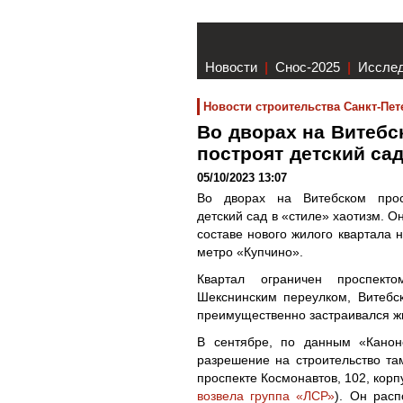
Новости
|
Снос-2025
|
Иссле
Новости строительства Санкт-Пет
Во дворах на Витебс
построят детский са
05/10/2023 13:07
Во дворах на Витебском прос
детский сад в «стиле» хаотизм. О
составе нового жилого квартала 
метро «Купчино».
Квартал ограничен проспекто
Шекснинским переулком, Витебс
преимущественно застраивался ж
В сентябре, по данным «Канон
разрешение на строительство там
проспекте Космонавтов, 102, корп
возвела группа «ЛСР»
). Он расп