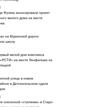
це Фучика анонсировали проект
ного жилого дома на месте
нка
рах на Муринской дороге
или школу
ервый жилой дом комплекса
 «РСТИ» на месте Ленфильма на
лицкой
ектной улице в новом
айоне в Детскосельском сдали
дом
те снесенной «сталинки» в Старо-