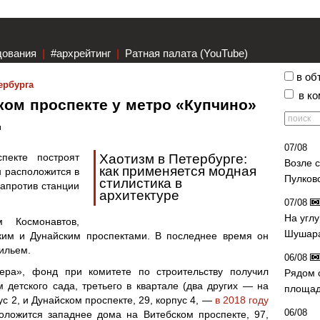
дования
|
#архрейтинг
|
Ратная палата (YouTube)
в об
ербурга
в к
ком проспекте у метро «Купчино»
д
07/08
пекте построят
Хаотизм в Петербурге:
Возле 
как применяется модная
н расположится в
Пулков
стилистика в
напротив станции
архитектуре
07/08
На угл
м Космонавтов,
Шушара
ким и Дунайским проспектами. В последнее время он
ильем.
06/08
ера», фонд при комитете по строительству получил
Рядом 
 детского сада, третьего в квартале (два других — на
площад
ус 2, и Дунайском проспекте, 29, корпус 4, —
в 2018 году
06/08
оложится западнее дома на Витебском проспекте, 97,