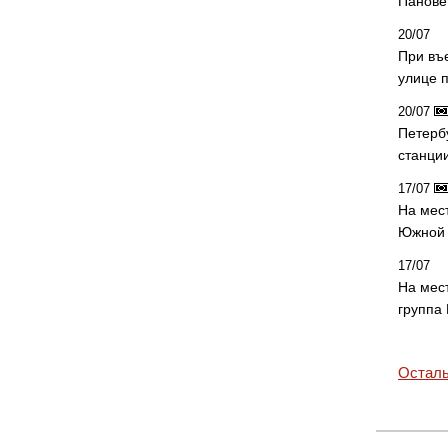
Панове 
20/07
При въ
улице 
20/07
Петерб
станци
17/07
На мес
Южной 
17/07
На мес
группа
Осталь