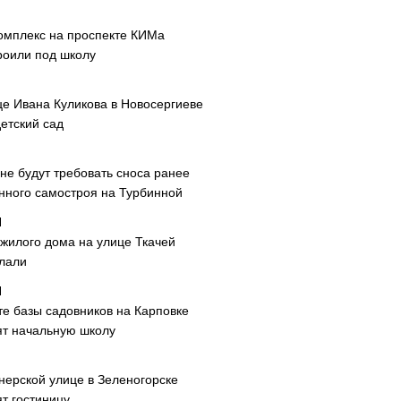
омплекс на проспекте КИМа
роили под школу
це Ивана Куликова в Новосергиеве
етский сад
не будут требовать сноса ранее
нного самостроя на Турбинной
 жилого дома на улице Ткачей
лали
те базы садовников на Карповке
ят начальную школу
нерской улице в Зеленогорске
т гостиницу