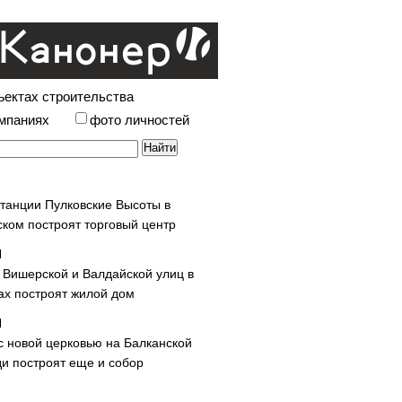
ъектах строительства
омпаниях
фото личностей
станции Пулковские Высоты в
ском построят торговый центр
у Вишерской и Валдайской улиц в
х построят жилой дом
с новой церковью на Балканской
и построят еще и собор