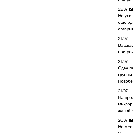
22/07
На ули
еще од
авторы
21/07
Во дво
постро
21/07
Сдан п
группы
Новобе
21/07
На про
микрор
жилой 
20/07
На мес