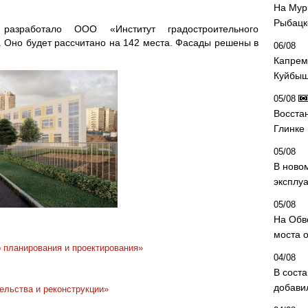
На Мур
Рыбацк
 разработало ООО «Институт градостроительного
 Оно будет рассчитано на 142 места. Фасады решены в
06/08
Капрем
Куйбыш
05/08
Восста
Глинке
05/08
В ново
эксплу
05/08
На Обв
моста 
 планирования и проектирования»
04/08
В сост
добави
ельства и реконструкции»