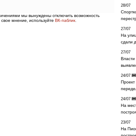
28/07
Спортк
аничениями мы вынуждены отключить возможность
перест
 свое мнение, используйте
ВК-паблик
.
27/07
На ули
сдали д
27/07
Власти 
выявле
24/07
Проект
переде
24/07
На мес
постро
23/07
На Пио
построя