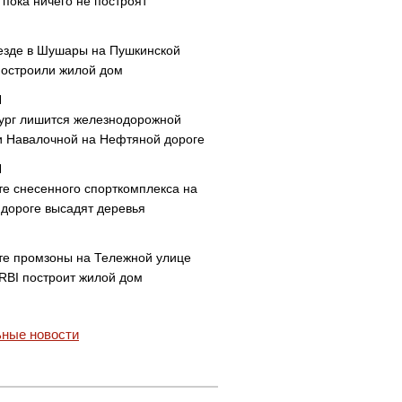
пока ничего не построят
езде в Шушары на Пушкинской
построили жилой дом
ург лишится железнодорожной
и Навалочной на Нефтяной дороге
те снесенного спорткомплекса на
дороге высадят деревья
те промзоны на Тележной улице
 RBI построит жилой дом
ные новости