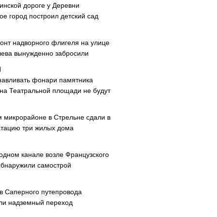
инской дороге у Деревни
ое город построил детский сад
онт надворного флигеля на улице
ева вынужденно забросили
навливать фонари памятника
 на Театральной площади не будут
м микрорайоне в Стрельне сдали в
атацию три жилых дома
одном канале возле Французского
обнаружили самострой
ав Саперного путепровода
ли надземный переход