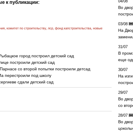
04/08
е к публикации:
Во дво
постро
03/08
ния
,
комитет по строительству
,
лср
,
фонд капстроительства
,
новые
На Дво
замени
31/07
В пром
Рыбацкое город построил детский сад
еще од
лице построили детский сад
 Парнасе со второй попытки построили детсад
30/07
Ма перестроили под школу
На изг
сергиеве сдали детский сад
постро
29/07
Во дво
со вто
28/07
Во двор
цоколь