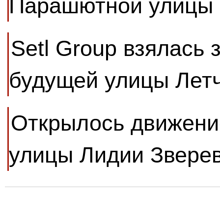
Парашютной улицы
Setl Group взялась 
будущей улицы Лет
Открылось движение
улицы Лидии Звере