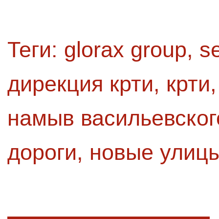
Теги:
glorax group
,
s
дирекция крти
,
крти
намыв васильевског
дороги
,
новые улиц