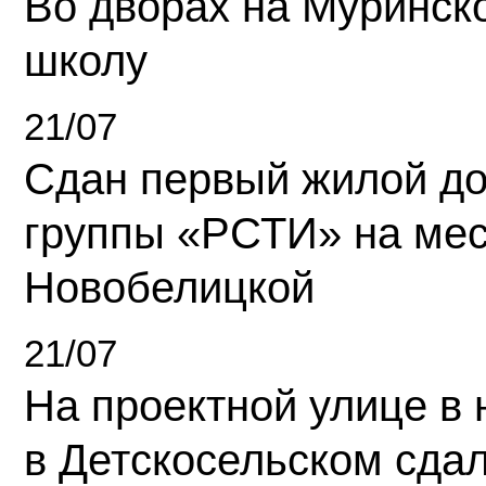
Во дворах на Муринск
школу
21/07
Сдан первый жилой д
группы «РСТИ» на ме
Новобелицкой
21/07
На проектной улице в
в Детскосельском сда