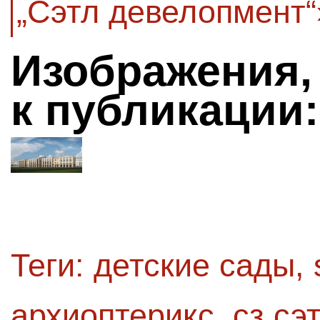
„Сэтл девелопмент“
Изображения,
к публикации:
Теги:
детские сады
,
архиоптерикс
,
сз сэ