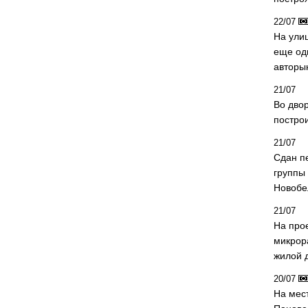
22/07
На ули
еще од
авторы
21/07
Во дво
постро
21/07
Сдан п
группы
Новобе
21/07
На про
микрор
жилой 
20/07
На мес