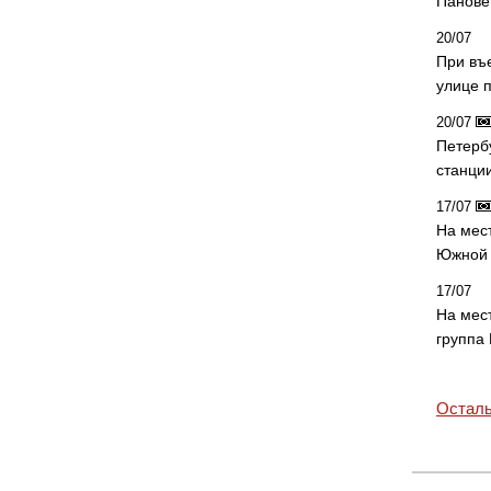
Панове 
20/07
При въ
улице 
20/07
Петерб
станци
17/07
На мес
Южной 
17/07
На мес
группа
Осталь