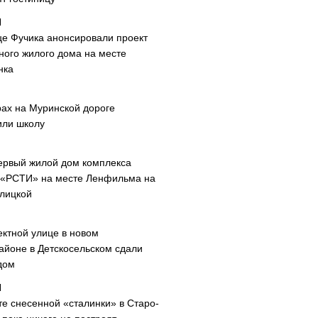
це Фучика анонсировали проект
ного жилого дома на месте
нка
рах на Муринской дороге
или школу
ервый жилой дом комплекса
 «РСТИ» на месте Ленфильма на
лицкой
ектной улице в новом
айоне в Детскосельском сдали
дом
те снесенной «сталинки» в Старо-