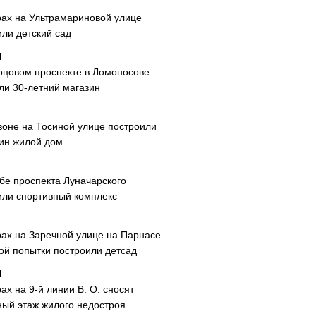
рах на Ультрамариновой улице
или детский сад
рцовом проспекте в Ломоносове
ли 30-летний магазин
зоне на Тосиной улице построили
ин жилой дом
ибе проспекта Луначарского
или спортивный комплекс
рах на Заречной улице на Парнасе
рой попытки построили детсад
ах на 9-й линии В. О. сносят
ный этаж жилого недостроя