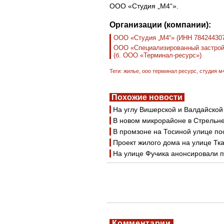
ООО «Студия „М4“».
Организации (компании):
ООО «Студия „М4“» (ИНН 78424430
ООО «Специализированный застрой
(б. ООО «Терминал-ресурс»)
Теги:
жилье
,
ооо терминал ресурс
,
студия м
Похожие новости
На углу Вишерской и Валдайской
В новом микрорайоне в Стрельне
В промзоне на Тосиной улице п
Проект жилого дома на улице Тк
На улице Фучика анонсировали п
Комментарии