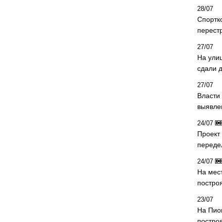
28/07
Спортк
перест
27/07
На ули
сдали д
27/07
Власти 
выявле
24/07
Проект
переде
24/07
На мес
постро
23/07
На Пио
построя