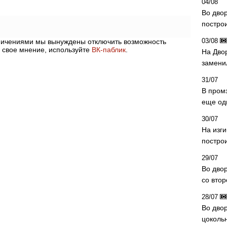
04/08
Во дво
постро
03/08
аничениями мы вынуждены отключить возможность
 свое мнение, используйте
ВК-паблик
.
На Дво
замени
31/07
В пром
еще од
30/07
На изг
постро
29/07
Во дво
со вто
28/07
Во двор
цоколь