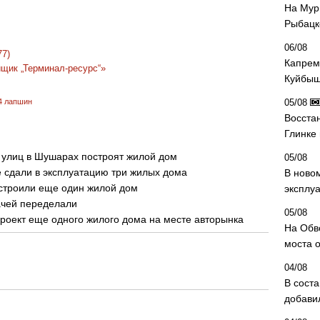
На Мур
Рыбацк
06/08
77)
Капрем
щик „Терминал-ресурс“»
Куйбыш
4 лапшин
05/08
Восста
Глинке
 улиц в Шушарах построят жилой дом
05/08
 сдали в эксплуатацию три жилых дома
В ново
остроили еще один жилой дом
эксплу
ачей переделали
05/08
роект еще одного жилого дома на месте авторынка
На Обв
моста 
04/08
В сост
добави