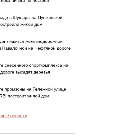
пока ничего не построят
езде в Шушары на Пушкинской
построили жилой дом
ург лишится железнодорожной
и Навалочной на Нефтяной дороге
те снесенного спорткомплекса на
дороге высадят деревья
те промзоны на Тележной улице
 RBI построит жилой дом
ные новости