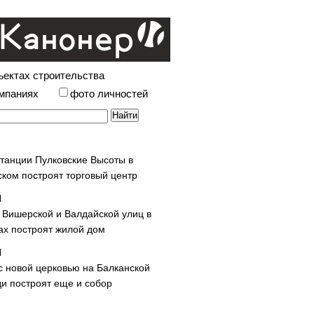
ъектах строительства
омпаниях
фото личностей
станции Пулковские Высоты в
ском построят торговый центр
у Вишерской и Валдайской улиц в
х построят жилой дом
с новой церковью на Балканской
и построят еще и собор