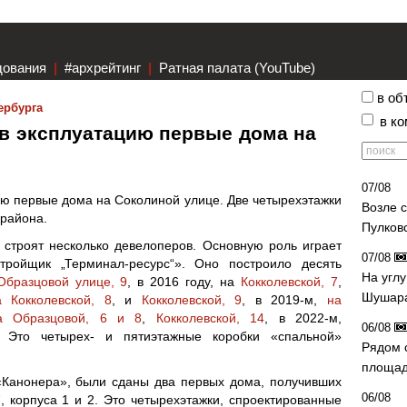
дования
|
#архрейтинг
|
Ратная палата (YouTube)
в об
ербурга
в к
в эксплуатацию первые дома на
07/08
ию первые дома на Соколиной улице. Две четырехэтажки
Возле 
орайона.
Пулков
строят несколько девелоперов. Основную роль играет
07/08
ройщик „Терминал-ресурс“». Оно построило десять
На угл
Образцовой улице, 9
, в 2016 году, на
Кокколевской, 7
,
Шушара
а Кокколевской, 8
, и
Кокколевской, 9
, в 2019-м,
на
а Образцовой, 6 и 8
,
Кокколевской, 14
, в 2022-м,
06/08
. Это четырех- и пятиэтажные коробки «спальной»
Рядом 
площад
«Канонера», были сданы два первых дома, получивших
06/08
 корпуса 1 и 2. Это четырехэтажки, спроектированные