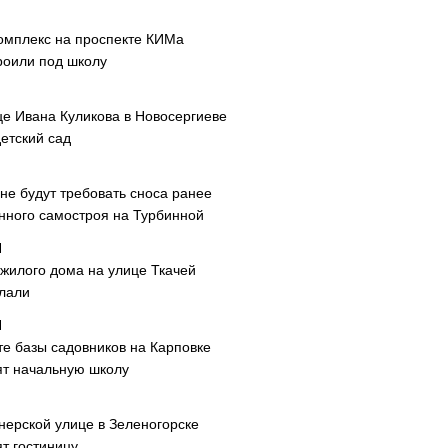
омплекс на проспекте КИМа
роили под школу
це Ивана Куликова в Новосергиеве
етский сад
не будут требовать сноса ранее
нного самостроя на Турбинной
 жилого дома на улице Ткачей
лали
те базы садовников на Карповке
ят начальную школу
нерской улице в Зеленогорске
т гостиницу