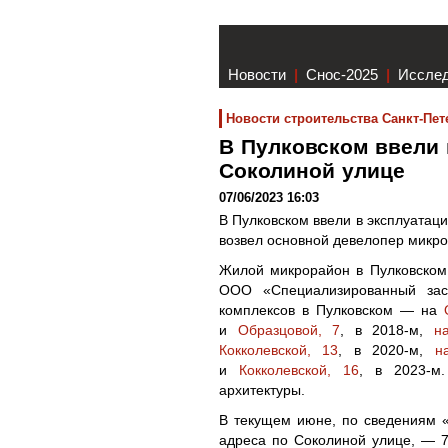
Новости
|
Снос-2025
|
Иссле
Новости строительства Санкт-Пет
В Пулковском ввели 
Соколиной улице
07/06/2023 16:03
В Пулковском ввели в эксплуатац
возвел основной девелопер микр
Жилой микрорайон в Пулковском 
ООО «Специализированный заст
комплексов в Пулковском — на
и
Образцовой, 7
, в 2018-м,
н
Кокколевской, 13
, в 2020-м,
н
и
Кокколевской, 16
, в 2023-м
архитектуры.
В текущем июне, по сведениям 
адреса по Соколиной улице, — 7,