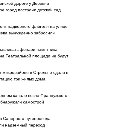
инской дороге у Деревни
ое город построил детский сад
онт надворного флигеля на улице
ева вынужденно забросили
навливать фонари памятника
 на Театральной площади не будут
м микрорайоне в Стрельне сдали в
атацию три жилых дома
одном канале возле Французского
обнаружили самострой
ав Саперного путепровода
ли надземный переход