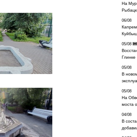
На Мур
Рыбацк
06/08
Капрем
Куйбыш
05/08
Восста
Глинке
05/08
В ново
эксплу
05/08
На Обв
моста 
04/08
В сост
добави