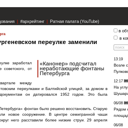
дования
|
#архрейтинг
|
Ратная палата (YouTube)
в об
рга
в к
ургеневском переулке заменили
13:19
еулке заработал
«Канонер» подсчитал
Возле 
неработающие фонтаны
 советского, от
Пулков
Петербурга
12:17
вартале между
На угл
товским переулками и Балтийской улицей, за домом в
Шушара
 документам он датировался 1952 годом. Это была
06/08
Петербурга» фонтан было решено восстановить. Старую
Рядом 
или новое сооружение. В центре семигранной чаши
площад
округ него расставили более низкие струи. 29 апреля
06/08