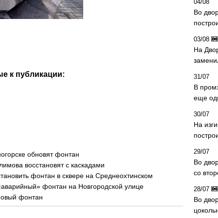
04/08
Во дво
постро
03/08
На Дво
замени
е к публикации:
31/07
В пром
еще од
30/07
На изг
постро
29/07
ногорске обновят фонтан
Во дво
лимова восстановят с каскадами
со вто
тановить фонтан в сквере на Среднеохтинском
«аварийный» фонтан на Новгородской улице
28/07
новый фонтан
Во двор
цоколь