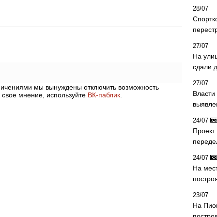
28/07
Спортк
перест
27/07
На ули
сдали д
27/07
аничениями мы вынуждены отключить возможность
Власти 
 свое мнение, используйте
ВК-паблик
.
выявле
24/07
Проект
переде
24/07
На мес
постро
23/07
На Пио
построя