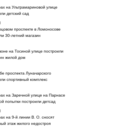
рах на Ультрамариновой улице
или детский сад
рцовом проспекте в Ломоносове
ли 30-летний магазин
зоне на Тосиной улице построили
ин жилой дом
ибе проспекта Луначарского
или спортивный комплекс
рах на Заречной улице на Парнасе
рой попытки построили детсад
ах на 9-й линии В. О. сносят
ный этаж жилого недостроя