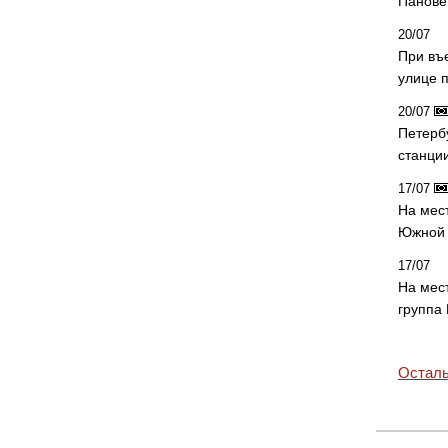
Панове 
20/07
При въ
улице 
20/07
Петерб
станци
17/07
На мес
Южной 
17/07
На мес
группа
Осталь