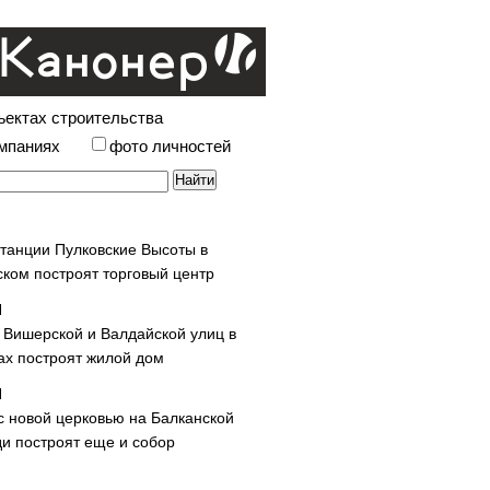
ъектах строительства
омпаниях
фото личностей
станции Пулковские Высоты в
ском построят торговый центр
у Вишерской и Валдайской улиц в
х построят жилой дом
с новой церковью на Балканской
и построят еще и собор