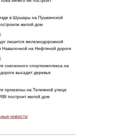
пока ничего не построят
езде в Шушары на Пушкинской
построили жилой дом
ург лишится железнодорожной
и Навалочной на Нефтяной дороге
те снесенного спорткомплекса на
дороге высадят деревья
те промзоны на Тележной улице
 RBI построит жилой дом
ные новости