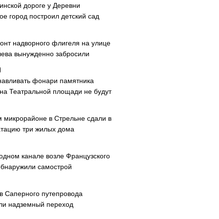
инской дороге у Деревни
ое город построил детский сад
онт надворного флигеля на улице
ева вынужденно забросили
навливать фонари памятника
 на Театральной площади не будут
м микрорайоне в Стрельне сдали в
атацию три жилых дома
одном канале возле Французского
обнаружили самострой
ав Саперного путепровода
ли надземный переход