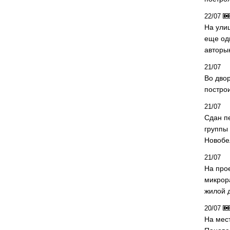
22/07
На ули
еще од
авторы
21/07
Во дво
постро
21/07
Сдан п
группы
Новобе
21/07
На про
микрор
жилой 
20/07
На мес