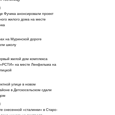
це Фучика анонсировали проект
ного жилого дома на месте
нка
рах на Муринской дороге
или школу
ервый жилой дом комплекса
 «РСТИ» на месте Ленфильма на
лицкой
ектной улице в новом
айоне в Детскосельском сдали
дом
те снесенной «сталинки» в Старо-