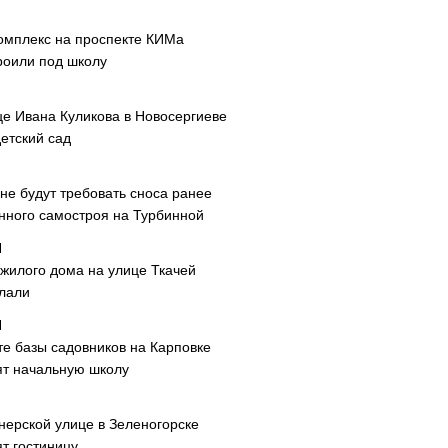
омплекс на проспекте КИМа
роили под школу
це Ивана Куликова в Новосергиеве
етский сад
не будут требовать сноса ранее
нного самостроя на Турбинной
 жилого дома на улице Ткачей
лали
те базы садовников на Карповке
ят начальную школу
нерской улице в Зеленогорске
т гостиницу