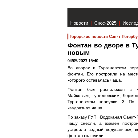
Новости
|
Снос-2025
|
Иссле
Городские новости Санкт-Петербу
Фонтан во дворе в Т
новым
04/05/2023 15:40
Во дворах в Тургеневском пер
фонтан. Его построили на месте
которого оставалась чаша.
Фонтан был расположен в к
Майковым, Тургеневским, Лермон
Тургеневском переулке, 3. По
квадратная чаша.
По заказу ГУП «Водоканал Санкт-
чашу снесли, а взамен постро
устроили водный «одуванчик», в
фонтан включили.