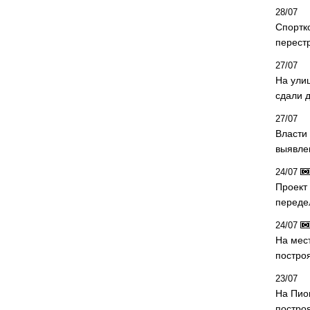
28/07
Спортк
перест
27/07
На ули
сдали д
27/07
Власти 
выявле
24/07
Проект
переде
24/07
На мес
постро
23/07
На Пио
построя