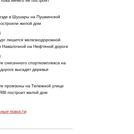
пока ничего не построят
езде в Шушары на Пушкинской
построили жилой дом
ург лишится железнодорожной
и Навалочной на Нефтяной дороге
те снесенного спорткомплекса на
дороге высадят деревья
те промзоны на Тележной улице
 RBI построит жилой дом
ные новости