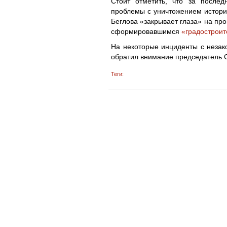
Стоит отметить, что за послед
проблемы с уничтожением истори
Беглова «закрывает глаза» на пр
сформировавшимся
«градострои
На некоторые инциденты с незак
обратил внимание председатель 
Теги: