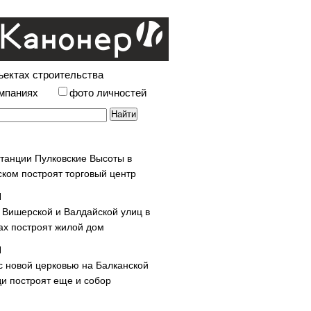
ъектах строительства
омпаниях
фото личностей
станции Пулковские Высоты в
ском построят торговый центр
у Вишерской и Валдайской улиц в
х построят жилой дом
с новой церковью на Балканской
и построят еще и собор