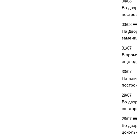
04/08
Во дво
постро
03/08
На Дво
замени
31/07
В пром
еще од
30/07
На изг
постро
29/07
Во дво
со вто
28/07
Во двор
цоколь