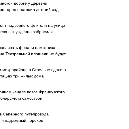
инской дороге у Деревни
ое город построил детский сад
онт надворного флигеля на улице
ева вынужденно забросили
навливать фонари памятника
 на Театральной площади не будут
м микрорайоне в Стрельне сдали в
атацию три жилых дома
одном канале возле Французского
обнаружили самострой
ав Саперного путепровода
ли надземный переход