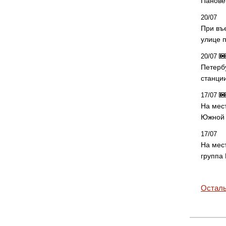
Панове 
20/07
При въ
улице 
20/07
Петерб
станци
17/07
На мес
Южной 
17/07
На мес
группа
Осталь