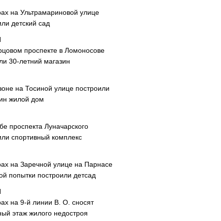
рах на Ультрамариновой улице
или детский сад
рцовом проспекте в Ломоносове
ли 30-летний магазин
зоне на Тосиной улице построили
ин жилой дом
ибе проспекта Луначарского
или спортивный комплекс
рах на Заречной улице на Парнасе
рой попытки построили детсад
ах на 9-й линии В. О. сносят
ный этаж жилого недостроя