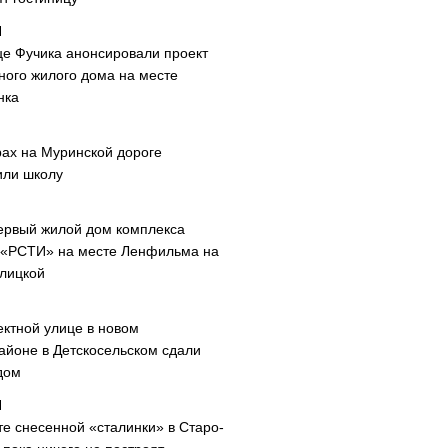
це Фучика анонсировали проект
ного жилого дома на месте
нка
рах на Муринской дороге
или школу
ервый жилой дом комплекса
 «РСТИ» на месте Ленфильма на
лицкой
ектной улице в новом
айоне в Детскосельском сдали
дом
те снесенной «сталинки» в Старо-