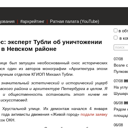
дования
|
#архрейтинг
|
Ратная палата (YouTube)
в об
в к
: эксперт Тубли об уничтожении
 в Невском районе
07/08
лице был запущен необоснованный снос исторических
Возле 
ся один из авторов монографии «Архитектура эпохи
Пулков
аучным отделом КГИОП Михаил Тубли.
07/08
значительный эстетический и исторический ущерб
На угл
ского района и архитектуре Петербурга в целом. Я
Шушара
а и общественность остановить этот ничем не
 искусствовед.
06/08
а Хрустальной улице. Их демонтаж начался 4 января
Рядом 
о года активисты движения «Живой город»
подали заявку
площад
сок ОКН.
06/08