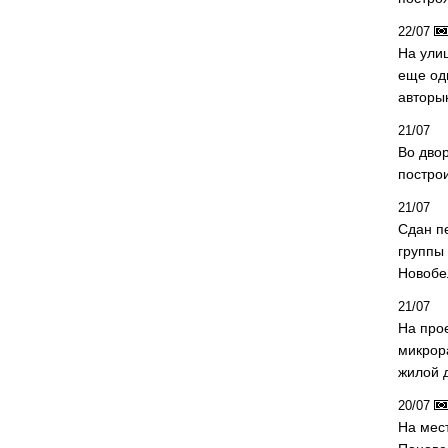
22/07
На ули
еще од
авторы
21/07
Во дво
постро
21/07
Сдан п
группы
Новобе
21/07
На про
микрор
жилой 
20/07
На мес