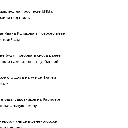
омплекс на проспекте КИМа
роили под школу
це Ивана Куликова в Новосергиеве
етский сад
не будут требовать сноса ранее
нного самостроя на Турбинной
 жилого дома на улице Ткачей
лали
те базы садовников на Карповке
ят начальную школу
нерской улице в Зеленогорске
т гостиницу