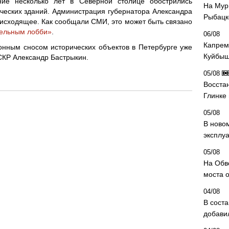
ние несколько лет в Северной столице обострились
На Мур
ческих зданий. Администрация губернатора Александра
Рыбацк
оисходящее. Как сообщали СМИ, это может быть связано
тельным лобби»
.
06/08
Капрем
онным сносом исторических объектов в Петербурге уже
Куйбыш
СКР Александр Бастрыкин.
05/08
Восста
Глинке
05/08
В ново
эксплу
05/08
На Обв
моста 
04/08
В сост
добави