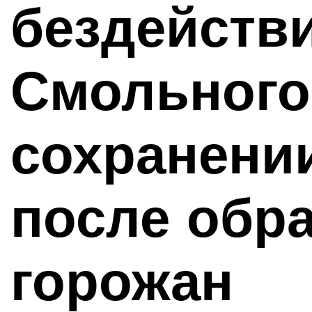
бездейств
Смольного
сохранени
после обр
горожан