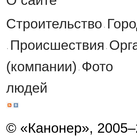
О сайте
Строительство
Горо
·
Происшествия
Орг
·
·
(компании)
Фото
·
людей
© «Канонер», 2005