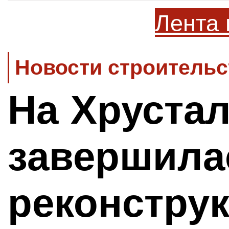
Лента 
Новости строительс
На Хруста
завершила
реконстру