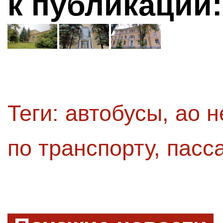
к публикации:
Теги:
автобусы
,
ао н
по транспорту
,
пасс