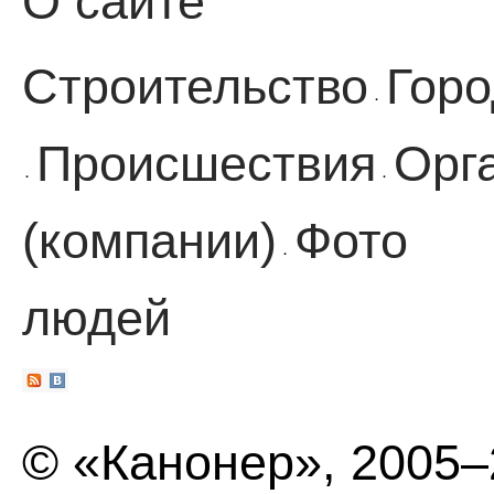
О сайте
Строительство
Горо
·
Происшествия
Орг
·
·
(компании)
Фото
·
людей
© «Канонер», 2005