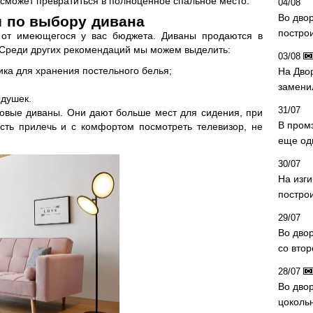
 сможет превратиться в полноценное спальное место.
04/08
Во дво
 по выбору дивана
постро
я от имеющегося у вас бюджета. Диваны продаются в
 Среди других рекомендаций мы можем выделить:
03/08
ка для хранения постельного белья;
На Дво
замени
одушек.
31/07
ловые диваны. Они дают больше мест для сидения, при
В пром
ость прилечь и с комфортом посмотреть телевизор, не
еще од
30/07
На изг
постро
29/07
Во дво
со вто
28/07
Во двор
цоколь