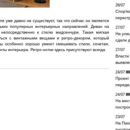
28/07
Спортк
перест
ля уже давно не существует, так что сейчас он является
льких популярных интерьерных направлений. Диван на
27/07
непосредственно к стилю мидсенчури. Такая мягкая
На ули
ться с винтажными вещами и ретро-декором, который
сдали д
вы особенно хорошо умеют смешивать стили, сочетая,
ты интерьера. Ретро-нотки здесь присутствуют всегда.
27/07
Власти 
выявле
24/07
Проект
переде
24/07
На мес
постро
23/07
На Пио
построя