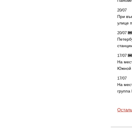
Панове 
20/07
При въ
улице 
20/07
Петерб
станци
17/07
На мес
Южной 
17/07
На мес
группа
Осталь