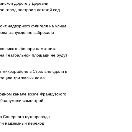
инской дороге у Деревни
ое город построил детский сад
онт надворного флигеля на улице
ева вынужденно забросили
навливать фонари памятника
 на Театральной площади не будут
м микрорайоне в Стрельне сдали в
атацию три жилых дома
одном канале возле Французского
обнаружили самострой
ав Саперного путепровода
ли надземный переход