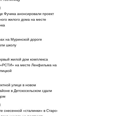
це Фучика анонсировали проект
ного жилого дома на месте
нка
рах на Муринской дороге
или школу
ервый жилой дом комплекса
 «РСТИ» на месте Ленфильма на
лицкой
ектной улице в новом
айоне в Детскосельском сдали
дом
те снесенной «сталинки» в Старо-