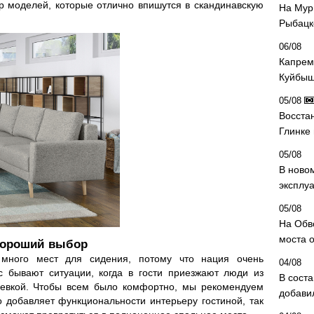
р моделей, которые отлично впишутся в скандинавскую
На Мур
Рыбацк
06/08
Капрем
Куйбыш
05/08
Восста
Глинке
05/08
В ново
эксплу
05/08
На Обв
моста 
хороший выбор
 много мест для сидения, потому что нация очень
04/08
с бывают ситуации, когда в гости приезжают люди из
В сост
очевкой. Чтобы всем было комфортно, мы рекомендуем
добави
 добавляет функциональности интерьеру гостиной, так