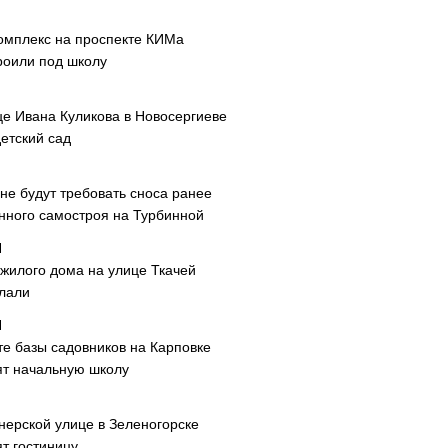
омплекс на проспекте КИМа
роили под школу
це Ивана Куликова в Новосергиеве
етский сад
не будут требовать сноса ранее
нного самостроя на Турбинной
 жилого дома на улице Ткачей
лали
те базы садовников на Карповке
ят начальную школу
нерской улице в Зеленогорске
т гостиницу