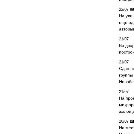
22/07
На ули
еще од
авторы
21/07
Во дво
постро
21/07
Сдан п
группы
Новобе
21/07
На про
микрор
жилой 
20/07
На мес