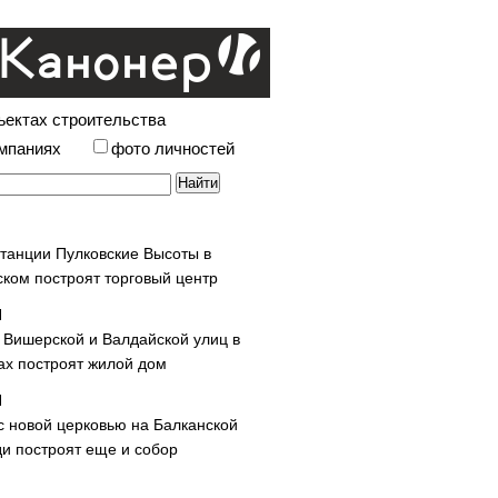
ъектах строительства
омпаниях
фото личностей
станции Пулковские Высоты в
ском построят торговый центр
у Вишерской и Валдайской улиц в
х построят жилой дом
с новой церковью на Балканской
и построят еще и собор