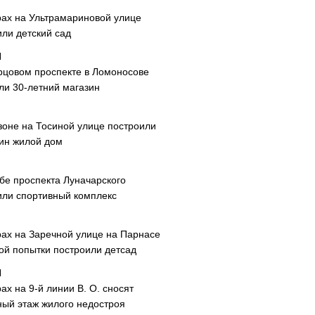
рах на Ультрамариновой улице
или детский сад
рцовом проспекте в Ломоносове
ли 30-летний магазин
зоне на Тосиной улице построили
ин жилой дом
ибе проспекта Луначарского
или спортивный комплекс
рах на Заречной улице на Парнасе
рой попытки построили детсад
ах на 9-й линии В. О. сносят
ный этаж жилого недостроя