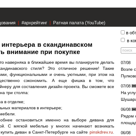
дования
|
#архрейтинг
|
Ратная палата (YouTube)
в об
в к
 интерьера в скандинавском
ить внимание при покупке
, то наверняка в ближайшее время вы планируете делать
07/08
кандинавского стиля? Это отличное решение! Такие
Возле 
ыми, функциональными и очень уютными, при этом на
Пулков
щественно сэкономить. А еще фишка в том, что
07/08
йнеру для составления дизайн-проекта. Вы сможете все
на три столпа:
На угл
Шушара
а в отделке;
льных материалов в интерьере;
06/08
мебели.
Рядом 
обнее остановиться именно на выборе дивана для
площад
ной. С мягкой мебелью у многих начинают возникать
купить диван в Санкт-Петербурге на сайте
pinskdrev.ru
.
06/08