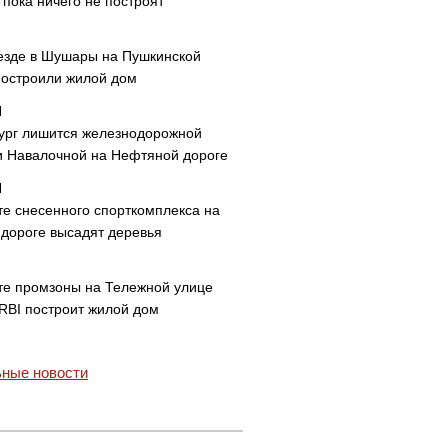
пока ничего не построят
езде в Шушары на Пушкинской
построили жилой дом
ург лишится железнодорожной
и Навалочной на Нефтяной дороге
те снесенного спорткомплекса на
дороге высадят деревья
те промзоны на Тележной улице
 RBI построит жилой дом
ные новости