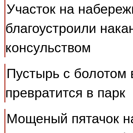
Участок на набере
благоустроили нака
консульством
Пустырь с болотом 
превратится в парк
Мощеный пятачок н