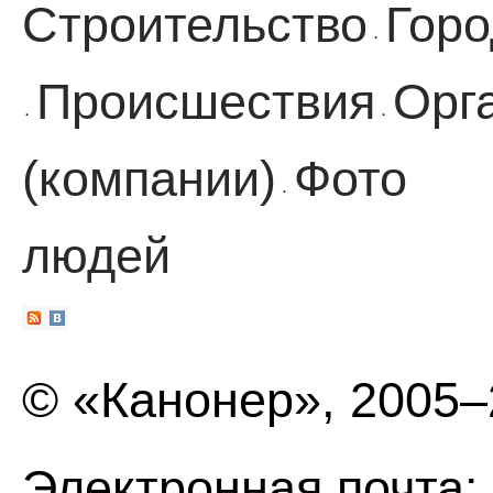
Строительство
Горо
·
Происшествия
Орг
·
·
(компании)
Фото
·
людей
© «Канонер», 2005
Электронная почта: