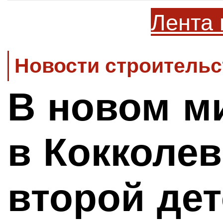
Лента 
Новости строительс
В новом м
в Кокколев
второй де