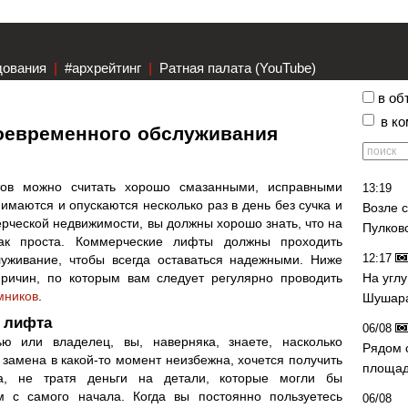
дования
|
#архрейтинг
|
Ратная палата (YouTube)
в об
в к
евременного обслуживания
тов можно считать хорошо смазанными, исправными
13:19
имаются и опускаются несколько раз в день без сучка и
Возле 
ерческой недвижимости, вы должны хорошо знать, что на
Пулков
ак проста. Коммерческие лифты должны проходить
12:17
луживание, чтобы всегда оставаться надежными. Ниже
ричин, по которым вам следует регулярно проводить
На угл
мников
.
Шушара
 лифта
06/08
ю или владелец, вы, наверняка, знаете, насколько
Рядом 
 замена в какой-то момент неизбежна, хочется получить
площад
а, не тратя деньги на детали, которые могли бы
 с самого начала. Когда вы постоянно пользуетесь
06/08