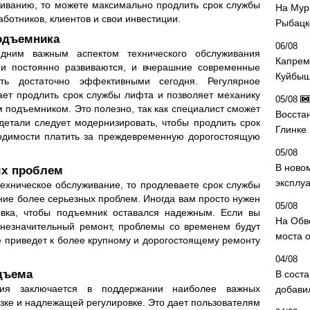
живанию, то можете максимально продлить срок службы
На Мур
ботников, клиентов и свои инвестиции.
Рыбацк
одъемника
06/08
дним важным аспектом технического обслуживания
Капрем
ии постоянно развиваются, и вчерашние современные
Куйбыш
ь достаточно эффективными сегодня. Регулярное
ает продлить срок службы лифта и позволяет механику
05/08
 подъемником. Это полезно, так как специалист сможет
Восста
детали следует модернизировать, чтобы продлить срок
Глинке
одимости платить за преждевременную дорогостоящую
05/08
В ново
ых проблем
эксплу
техническое обслуживание, то продлеваете срок службы
ие более серьезных проблем. Иногда вам просто нужен
05/08
вка, чтобы подъемник оставался надежным. Если вы
На Обв
 незначительный ремонт, проблемы со временем будут
моста 
ге приведет к более крупному и дорогостоящему ремонту
04/08
дъема
В сост
ания заключается в поддержании наиболее важных
добави
азке и надлежащей регулировке. Это дает пользователям