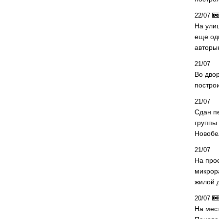
22/07
На ули
еще од
авторы
21/07
Во дво
постро
21/07
Сдан п
группы
Новобе
21/07
На про
микрор
жилой 
20/07
На мес