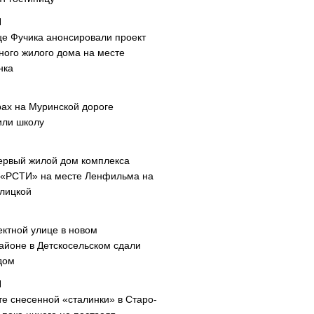
це Фучика анонсировали проект
ного жилого дома на месте
нка
рах на Муринской дороге
или школу
ервый жилой дом комплекса
 «РСТИ» на месте Ленфильма на
лицкой
ектной улице в новом
айоне в Детскосельском сдали
дом
те снесенной «сталинки» в Старо-