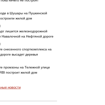
пока ничего не построят
езде в Шушары на Пушкинской
построили жилой дом
ург лишится железнодорожной
и Навалочной на Нефтяной дороге
те снесенного спорткомплекса на
дороге высадят деревья
те промзоны на Тележной улице
 RBI построит жилой дом
ные новости