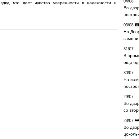
04/08
дку, что дает чувство уверенности в надежности и
Во дво
постро
03/08
На Дво
замени
31/07
В пром
еще од
30/07
На изг
постро
29/07
Во дво
со вто
28/07
Во двор
цоколь