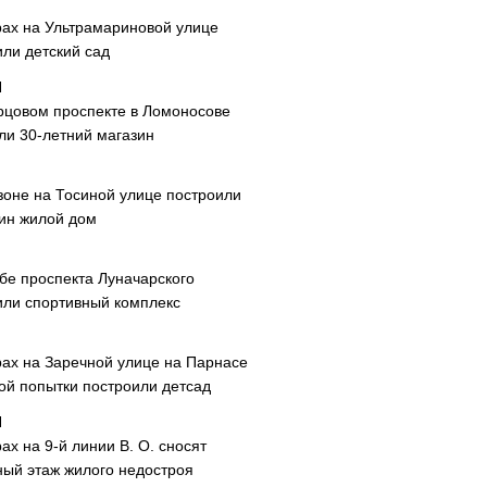
рах на Ультрамариновой улице
или детский сад
рцовом проспекте в Ломоносове
ли 30-летний магазин
зоне на Тосиной улице построили
ин жилой дом
ибе проспекта Луначарского
или спортивный комплекс
рах на Заречной улице на Парнасе
рой попытки построили детсад
ах на 9-й линии В. О. сносят
ный этаж жилого недостроя