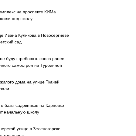
омплекс на проспекте КИМа
роили под школу
це Ивана Куликова в Новосергиеве
етский сад
не будут требовать сноса ранее
нного самостроя на Турбинной
 жилого дома на улице Ткачей
лали
те базы садовников на Карповке
ят начальную школу
нерской улице в Зеленогорске
т гостиницу