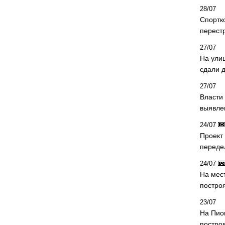
28/07
Спортк
перест
27/07
На ули
сдали д
27/07
Власти 
выявле
24/07
Проект
переде
24/07
На мес
постро
23/07
На Пио
построя