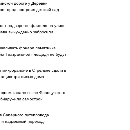
инской дороге у Деревни
ое город построил детский сад
онт надворного флигеля на улице
ева вынужденно забросили
навливать фонари памятника
 на Театральной площади не будут
м микрорайоне в Стрельне сдали в
атацию три жилых дома
одном канале возле Французского
обнаружили самострой
ав Саперного путепровода
ли надземный переход