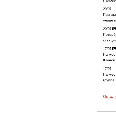
Панове 
20/07
При въ
улице 
20/07
Петерб
станци
17/07
На мес
Южной 
17/07
На мес
группа
Осталь