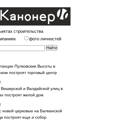
ъектах строительства
омпаниях
фото личностей
станции Пулковские Высоты в
ском построят торговый центр
у Вишерской и Валдайской улиц в
х построят жилой дом
с новой церковью на Балканской
и построят еще и собор