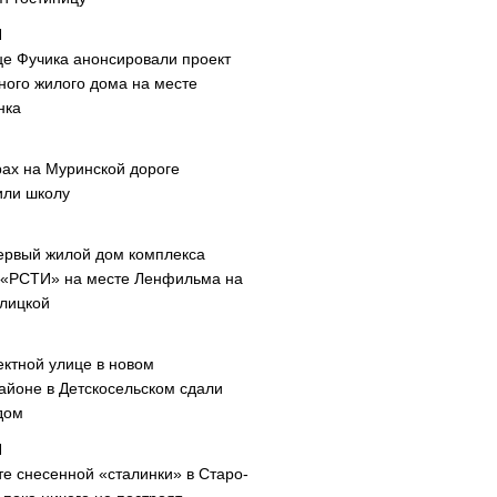
це Фучика анонсировали проект
ного жилого дома на месте
нка
рах на Муринской дороге
или школу
ервый жилой дом комплекса
 «РСТИ» на месте Ленфильма на
лицкой
ектной улице в новом
айоне в Детскосельском сдали
дом
те снесенной «сталинки» в Старо-