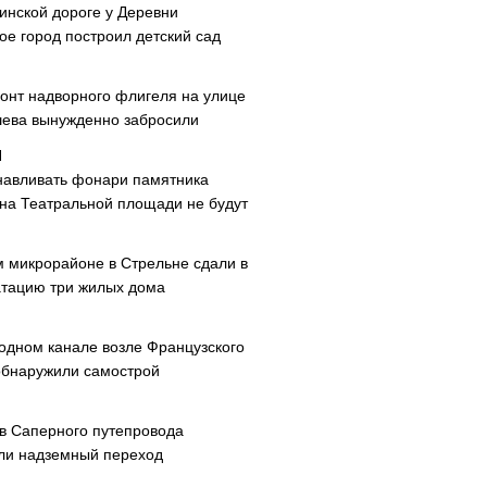
инской дороге у Деревни
ое город построил детский сад
онт надворного флигеля на улице
ева вынужденно забросили
навливать фонари памятника
 на Театральной площади не будут
м микрорайоне в Стрельне сдали в
атацию три жилых дома
одном канале возле Французского
обнаружили самострой
ав Саперного путепровода
ли надземный переход