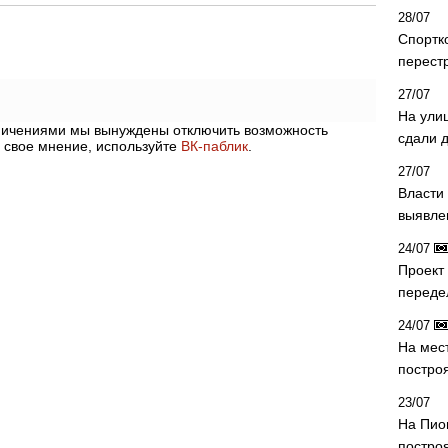
28/07
Спортк
перест
27/07
На ули
аничениями мы вынуждены отключить возможность
сдали д
 свое мнение, используйте
ВК-паблик
.
27/07
Власти 
выявле
24/07
Проект
переде
24/07
На мес
постро
23/07
На Пио
построя