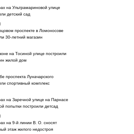
рах на Ультрамариновой улице
или детский сад
рцовом проспекте в Ломоносове
ли 30-летний магазин
зоне на Тосиной улице построили
ин жилой дом
ибе проспекта Луначарского
или спортивный комплекс
рах на Заречной улице на Парнасе
рой попытки построили детсад
ах на 9-й линии В. О. сносят
ный этаж жилого недостроя