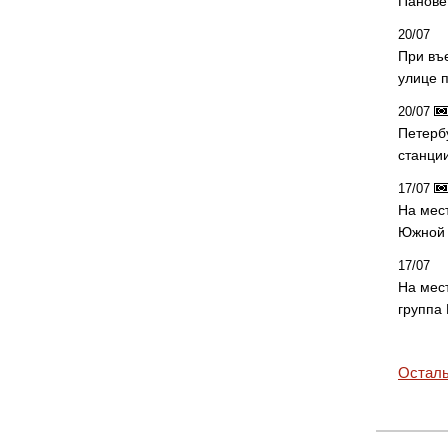
Панове 
20/07
При въ
улице 
20/07
Петерб
станци
17/07
На мес
Южной 
17/07
На мес
группа
Осталь