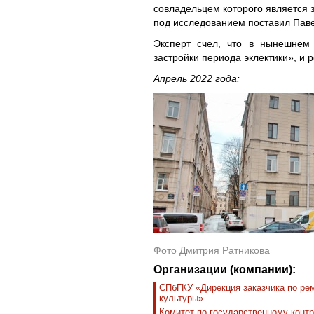
совладельцем которого является
под исследованием поставил Пав
Эксперт счел, что в нынешнем
застройки периода эклектики», и 
Апрель 2022 года:
Фото Дмитрия Ратникова
Организации (компании):
СПбГКУ «Дирекция заказчика по ре
культуры»
Комитет по государственному контр