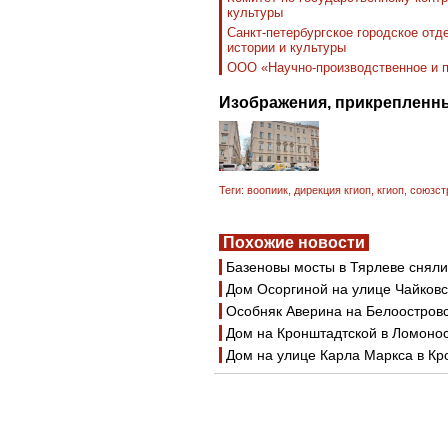
культуры
Санкт-петербургское городское от
истории и культуры
ООО «Научно-производственное и п
Изображения, прикрепленны
Теги:
воопиик
,
дирекция кгиоп
,
кгиоп
,
союзст
Похожие новости
Базеновы мосты в Тярлеве сняли
Дом Осоргиной на улице Чайковс
Особняк Аверина на Белоостров
Дом на Кронштадтской в Ломонос
Дом на улице Карла Маркса в Кр