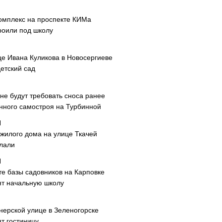
омплекс на проспекте КИМа
роили под школу
це Ивана Куликова в Новосергиеве
етский сад
не будут требовать сноса ранее
нного самостроя на Турбинной
 жилого дома на улице Ткачей
лали
те базы садовников на Карповке
ят начальную школу
нерской улице в Зеленогорске
т гостиницу