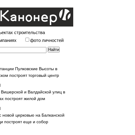
ъектах строительства
омпаниях
фото личностей
станции Пулковские Высоты в
ском построят торговый центр
у Вишерской и Валдайской улиц в
х построят жилой дом
с новой церковью на Балканской
и построят еще и собор