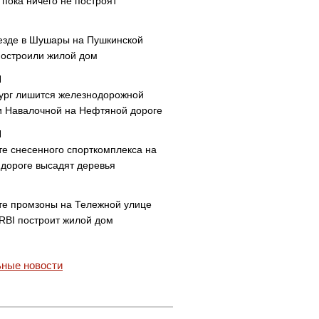
пока ничего не построят
езде в Шушары на Пушкинской
построили жилой дом
ург лишится железнодорожной
и Навалочной на Нефтяной дороге
те снесенного спорткомплекса на
дороге высадят деревья
те промзоны на Тележной улице
 RBI построит жилой дом
ные новости