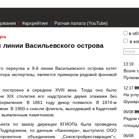
дования
|
#архрейтинг
|
Ратная палата (YouTube)
в об
рга
в к
 линии Васильевского острова
ы
13:19
о переулка и 9-й линии Васильевского острова хотят
Возле 
втора экспертизы, является примером рядовой фоновой
Пулков
12:17
 построено в середине XVIII века. Тогда оно было
На угл
не XIX столетия его надстроили двумя этажами без
Шушара
оформления. В 1861 году декор появился. В 1874-м
жом. В 1960-х снесли флигель, выходивший в Кадетский
06/08
я выявленным памятником.
Рядом 
ъекта по заказу дирекции КГИОПа была проведена
площад
. Подрядчиком, по данным «Канонера», выступило ООО
06/08
проектное объединение „Союзстройреставрация“»,