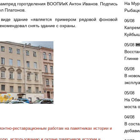
На Мур
 зампред горотделения ВООПИиК Антон Иванов. Подпись
ел Платонов.
Рыбацк
 виде здание «является примером рядовой фоновой
06/08
рекомендовал снять здание с охраны.
Капрем
Куйбыш
05/08
Восста
Глинке
05/08
В ново
эксплу
05/08
На Обв
моста 
04/08
В сост
монтно-реставрационным работам на памятниках истории и
добави
олю, использованию и охране памятников истории и