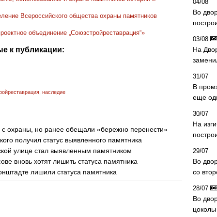
04/08
Во дво
деление Всероссийского общества охраны памятников
постро
роектное объединение „Союзстройреставрация“»
03/08
е к публикации:
На Дво
замени
31/07
В пром
ройреставрация
,
наследие
еще од
30/07
На изг
 с охраны, но ранее обещали «бережно перенести»
постро
кого получил статус выявленного памятника
ской улице стал выявленным памятником
29/07
ове вновь хотят лишить статуса памятника
Во дво
онштадте лишили статуса памятника
со вто
28/07
Во двор
цоколь