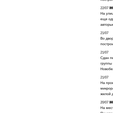
22/07
На ули
еще од
авторы
21/07
Во дво
постро
21/07
Сдан п
группы
Новобе
21/07
На про
микрор
жилой 
20/07
На мес