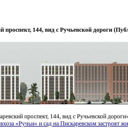
 проспект, 144, вид с Ручьевской дороги (Публ.
ревский проспект, 144, вид с Ручьевской дороги
овхоза «Ручьи» и сад на Пискаревском застроят ж