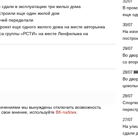
31/07
 сдали в эксплуатацию три жилых дома
В пром
остроили еще один жилой дом
еще од
ачей переделали
30/07
роект еще одного жилого дома на месте авторынка
На изг
са группы «РСТИ» на месте Ленфильма на
постро
29/07
Во дво
со вто
28/07
Во двор
цоколь
28/07
Спортк
аничениями мы вынуждены отключить возможность
перест
 свое мнение, используйте
ВК-паблик
.
27/07
На ули
сдали д