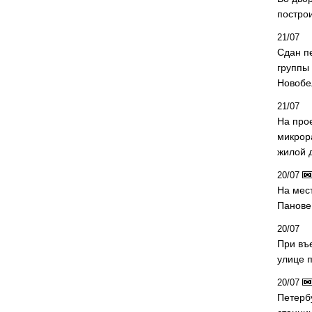
постро
21/07
Сдан п
группы
Новобе
21/07
На про
микрор
жилой 
20/07
На мес
Панове 
20/07
При въ
улице 
20/07
Петерб