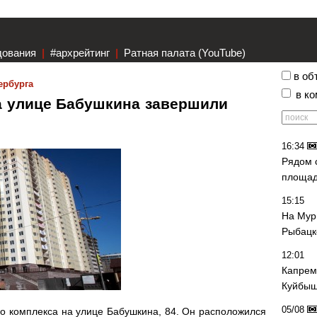
дования
|
#архрейтинг
|
Ратная палата (YouTube)
в об
ербурга
в к
а улице Бабушкина завершили
16:34
Рядом 
площад
15:15
На Мур
Рыбацк
12:01
Капрем
Куйбыш
05/08
о комплекса на улице Бабушкина, 84. Он расположился