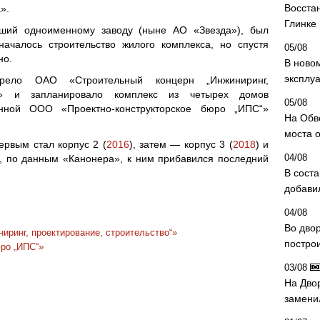
Восста
».
Глинке
вший одноименному заводу (ныне АО «Звезда»), был
началось строительство жилого комплекса, но спустя
05/08
но.
В ново
эксплу
рело ОАО «Строительный концерн „Инжиниринг,
во“» и запланировало комплекс из четырех домов
05/08
анной ООО «Проектно-конструкторское бюро „ИПС“»
На Обв
моста 
ервым стал корпус 2 (
2016
), затем — корпус 3 (
2018
) и
04/08
я, по данным «Канонера», к ним прибавился последний
В сост
добави
04/08
Во дво
иринг, проектирование, строительство“»
постро
ро „ИПС“»
03/08
На Дво
замени