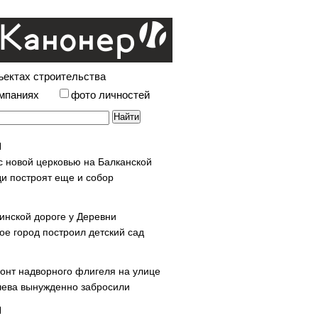
ъектах строительства
омпаниях
фото личностей
с новой церковью на Балканской
и построят еще и собор
инской дороге у Деревни
ое город построил детский сад
онт надворного флигеля на улице
ева вынужденно забросили