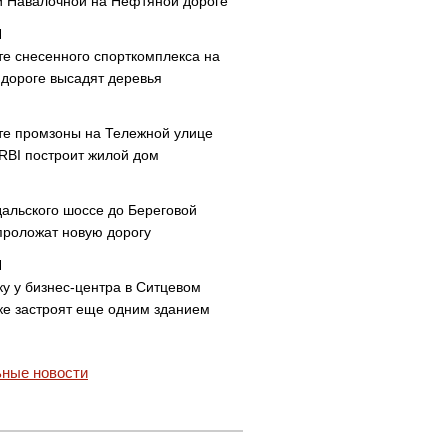
и Навалочной на Нефтяной дороге
те снесенного спорткомплекса на
дороге высадят деревья
те промзоны на Тележной улице
 RBI построит жилой дом
дальского шоссе до Береговой
проложат новую дорогу
ку у бизнес-центра в Ситцевом
ке застроят еще одним зданием
ные новости