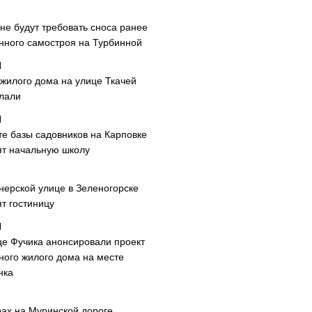
не будут требовать сноса ранее
нного самостроя на Турбинной
 жилого дома на улице Ткачей
лали
те базы садовников на Карповке
ят начальную школу
нерской улице в Зеленогорске
т гостиницу
це Фучика анонсировали проект
ного жилого дома на месте
нка
рах на Муринской дороге