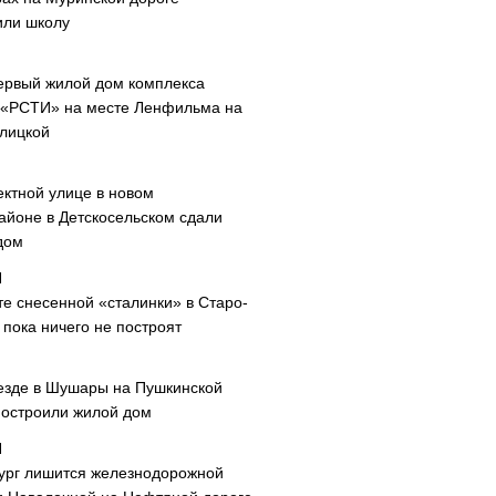
или школу
ервый жилой дом комплекса
 «РСТИ» на месте Ленфильма на
лицкой
ектной улице в новом
айоне в Детскосельском сдали
дом
те снесенной «сталинки» в Старо-
пока ничего не построят
езде в Шушары на Пушкинской
построили жилой дом
ург лишится железнодорожной