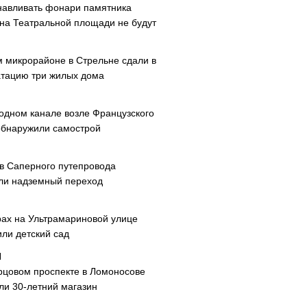
навливать фонари памятника
 на Театральной площади не будут
м микрорайоне в Стрельне сдали в
атацию три жилых дома
одном канале возле Французского
обнаружили самострой
ав Саперного путепровода
ли надземный переход
рах на Ультрамариновой улице
или детский сад
рцовом проспекте в Ломоносове
ли 30-летний магазин