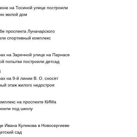
зоне на Тосиной улице построили
ин жилой дом
ибе проспекта Луначарского
или спортивный комплекс
рах на Заречной улице на Парнасе
рой попытки построили детсад
ах на 9-й линии В. О. сносят
ный этаж жилого недостроя
омплекс на проспекте КИМа
роили под школу
це Ивана Куликова в Новосергиеве
етский сад