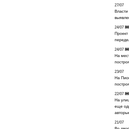
27/07
Власти 
выявле
24/07
Проект
переде
24/07
На мес
постро
23/07
На Пио
построя
22/07
На ули
еще од
авторы
21/07
Во дво