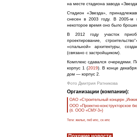
на месте стадиона завода «Звезда
Стадион «Звезда», принадлежа
снесен в 2003 году. В 2005-м 
некоторое время оно было броше
В 2012 году участок приоб
проектирование, строительст
«спальной» архитектуры, созд
(связано с застройщиком).
Комплекс сдавался очередями. П
корпус 1 (
2019
). В конце декабр
дом — корпус 2.
Фото Дмитрия Ратникова
Организации (компании):
ОАО «Строительный концерн „Инжин
ООО «Проектно-конструкторское бю
(б. ООО «СМУ-3»)
Теги:
жилье
,
пкб ипс
,
ск ипс
Похожие новости