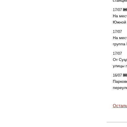
станци
17/07
На мес
Южной 
17/07
На мес
группа
17/07
От Суз
улицы 
16/07
Парков
переул
Осталь