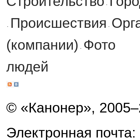
Строительство
Горо
·
Происшествия
Орг
·
·
(компании)
Фото
·
людей
© «Канонер», 2005
Электронная почта: