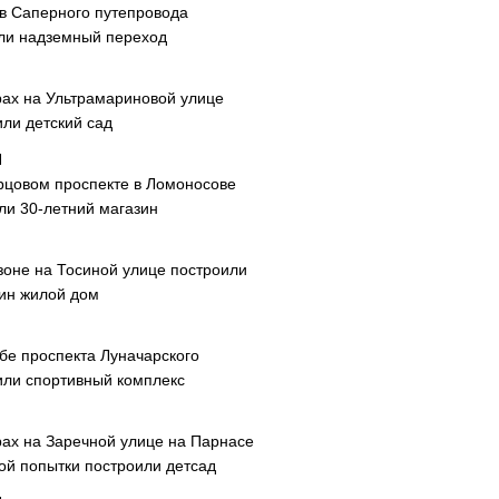
ав Саперного путепровода
ли надземный переход
рах на Ультрамариновой улице
или детский сад
рцовом проспекте в Ломоносове
ли 30-летний магазин
зоне на Тосиной улице построили
ин жилой дом
ибе проспекта Луначарского
или спортивный комплекс
рах на Заречной улице на Парнасе
рой попытки построили детсад