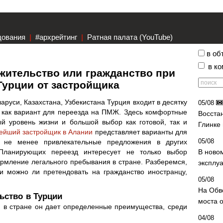
дования
|
#архрейтинг
|
Ратная палата (YouTube)
в об
в к
 жительство или гражданство при
Турции от застройщика
аруси, Казахстана, Узбекистана Турция входит в десятку
05/08
 как вариант для переезда на ПМЖ. Здесь комфортные
Восста
ый уровень жизни и большой выбор как готовой, так и
Глинке
ейший застройщик в Алании
представляет варианты для
05/08
 не менее привлекательные предложения в других
Планирующих переезд интересует не только выбор
В ново
рмление легального пребывания в стране. Разберемся,
эксплу
 и можно ли претендовать на гражданство иностранцу,
05/08
На Обв
ьство в Турции
моста 
 в стране он дает определенные преимущества, среди
04/08