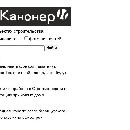
ъектах строительства
омпаниях
фото личностей
навливать фонари памятника
 на Театральной площади не будут
м микрорайоне в Стрельне сдали в
атацию три жилых дома
одном канале возле Французского
обнаружили самострой