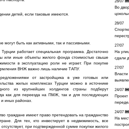
28/07
Во двор
цоколь
дении детей, если таковые имеются.
28/07
Спортк
перест
 могут быть как активными, так и пассивными.
27/07
 Турции работает специальная программа. Достаточно
На ули
нты или иные объекты жилого фонда стоимостью свыше
сдали д
жимости в эксплуатацию роли не играет. При покупке
27/07
ормления ВНЖ важно лишь наличие ТАПУ.
Власти 
предложениями от застройщика в уже готовых или
выявле
ельства жилых комплексах Турции можно в источнике
одного из крупнейших холдингов страны подберут
24/07
да как для переезда на ПМЖ, так и для последующих
Проект
 и иных районах.
переде
24/07
тво граждане имеют право претендовать на гражданство
На мес
тране. Для тех, кто инвестирует в недвижимость, все
постро
отсутствует, при подтвержденной сумме покупки жилого