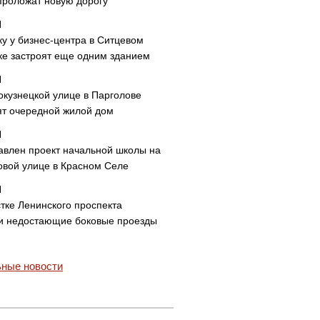
проложат новую дорогу
ку у бизнес-центра в Ситцевом
ке застроят еще одним зданием
окузнецкой улице в Парголове
ят очередной жилой дом
авлен проект начальной школы на
овой улице в Красном Селе
тке Ленинского проспекта
и недостающие боковые проезды
ные новости