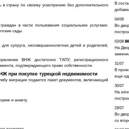
В сост
ь в страну по своему усмотрению без дополнительного
добави
04/08
граждан в части пользования социальными услугами.
Во дво
етские сады.
постро
03/08
 для супруга, несовершеннолетних детей и родителей,
На Дво
замени
рмление ВНЖ достаточно ТАПУ, регистрационного
31/07
амента, подтверждающего право собственности.
В пром
Ж при покупке турецкой недвижимости
еще од
ужбу миграции подается пакет документов, включающий
30/07
На изг
постро
орме и анкету.
29/07
Во дво
со вто
го паспорта.