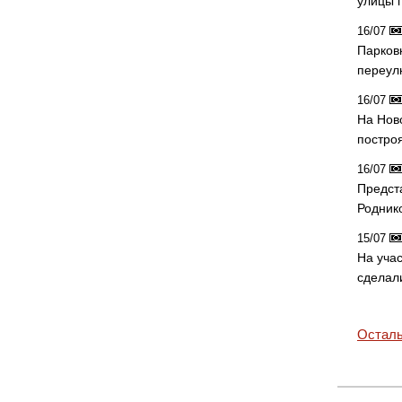
улицы 
16/07
Парков
переул
16/07
На Нов
постро
16/07
Предст
Родник
15/07
На учас
сделал
Осталь