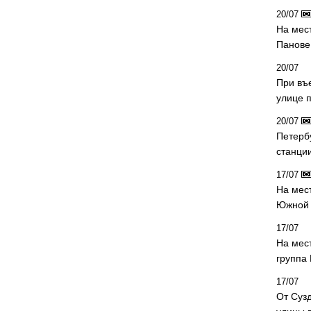
20/07
На мес
Панове 
20/07
При въ
улице 
20/07
Петерб
станци
17/07
На мес
Южной 
17/07
На мес
группа
17/07
От Суз