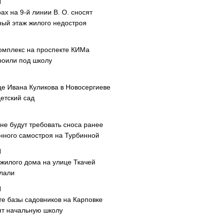
ах на 9-й линии В. О. сносят
ный этаж жилого недостроя
омплекс на проспекте КИМа
роили под школу
це Ивана Куликова в Новосергиеве
етский сад
не будут требовать сноса ранее
нного самостроя на Турбинной
 жилого дома на улице Ткачей
лали
те базы садовников на Карповке
ят начальную школу