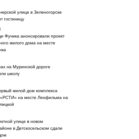
нерской улице в Зеленогорске
т гостиницу
це Фучика анонсировали проект
ного жилого дома на месте
нка
рах на Муринской дороге
или школу
ервый жилой дом комплекса
 «РСТИ» на месте Ленфильма на
лицкой
ектной улице в новом
айоне в Детскосельском сдали
дом