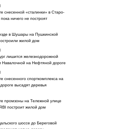
те снесенной «сталинки» в Старо-
пока ничего не построят
езде в Шушары на Пушкинской
построили жилой дом
ург лишится железнодорожной
и Навалочной на Нефтяной дороге
те снесенного спорткомплекса на
дороге высадят деревья
те промзоны на Тележной улице
 RBI построит жилой дом
дальского шоссе до Береговой