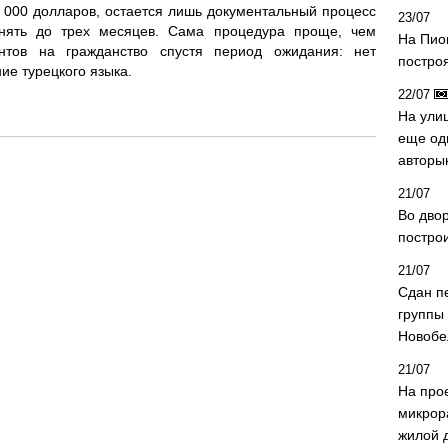
000 долларов, остается лишь документальный процесс
23/07
нять до трех месяцев. Сама процедура проще, чем
На Пио
нтов на гражданство спустя период ожидания: нет
построя
ие турецкого языка.
22/07
На ули
еще од
авторы
21/07
Во дво
постро
21/07
Сдан п
группы
Новобе
21/07
На про
микрор
жилой 