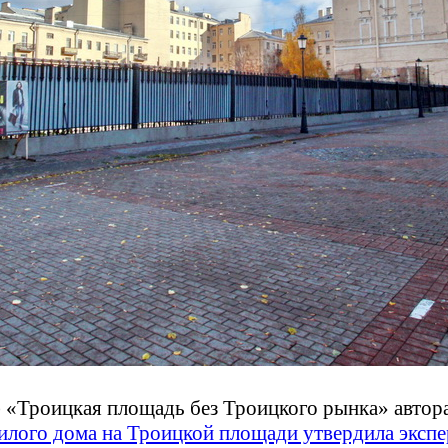
 «Троицкая площадь без Троицкого рынка»
автор
илого дома на Троицкой площади утвердила экспе