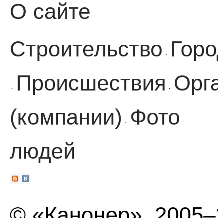
О сайте
Строительство
Горо
·
Происшествия
Орг
·
·
(компании)
Фото
·
людей
© «Канонер», 2005