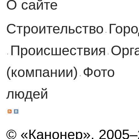
О сайте
Строительство
Горо
·
Происшествия
Орг
·
·
(компании)
Фото
·
людей
© «Канонер», 2005