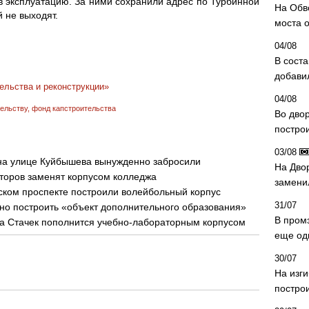
в эксплуатацию. За ними сохранили адрес по Турбинной
На Обв
й не выходят.
моста 
04/08
В сост
добави
ельства и реконструкции»
04/08
тельству
,
фонд капстроительства
Во дво
постро
03/08
на улице Куйбышева вынужденно забросили
На Дво
кторов заменят корпусом колледжа
замени
ском проспекте построили волейбольный корпус
31/07
но построить «объект дополнительного образования»
В пром
та Стачек пополнится учебно-лабораторным корпусом
еще од
30/07
На изг
постро