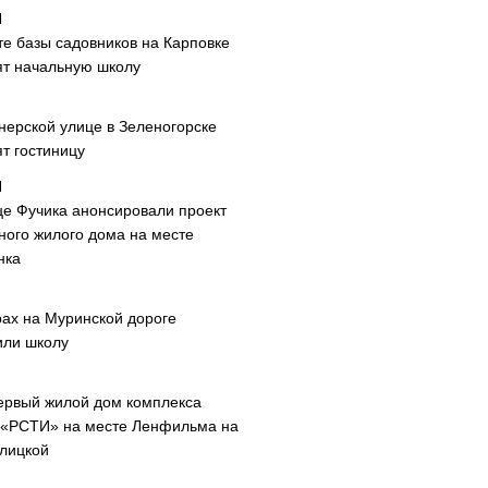
те базы садовников на Карповке
ят начальную школу
нерской улице в Зеленогорске
т гостиницу
це Фучика анонсировали проект
ного жилого дома на месте
нка
рах на Муринской дороге
или школу
ервый жилой дом комплекса
 «РСТИ» на месте Ленфильма на
лицкой