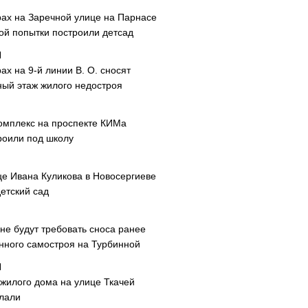
рах на Заречной улице на Парнасе
рой попытки построили детсад
ах на 9-й линии В. О. сносят
ный этаж жилого недостроя
омплекс на проспекте КИМа
роили под школу
це Ивана Куликова в Новосергиеве
етский сад
не будут требовать сноса ранее
нного самостроя на Турбинной
 жилого дома на улице Ткачей
лали