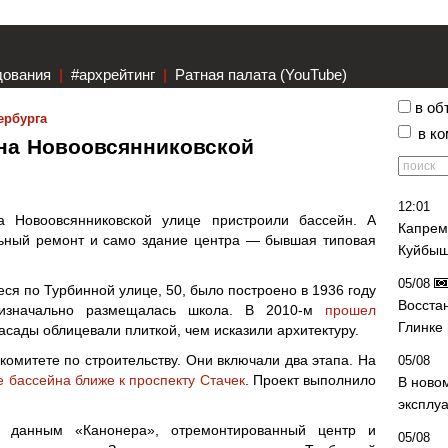
дования
|
#архрейтинг
|
Ратная палата (YouTube)
в об
ербурга
в к
 на Новоовсянниковской
12:01
Новоовсянниковской улице пристроили бассейн. А
Капрем
льный ремонт и само здание центра — бывшая типовая
Куйбыш
05/08
ся по Турбинной улице, 50, было построено в 1936 году
Восста
 изначально размещалась школа. В 2010-м
прошел
Глинке
Фасады облицевали плиткой, чем исказили архитектуру.
комитете по строительству. Они включали два этапа. На
05/08
 бассейна ближе к проспекту Стачек
. Проект выполнило
В ново
эксплу
о данным «Канонера», отремонтированный центр и
05/08