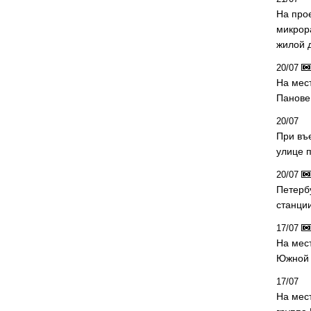
На про
микрор
жилой 
20/07
На мес
Панове 
20/07
При въ
улице 
20/07
Петерб
станци
17/07
На мес
Южной 
17/07
На мес