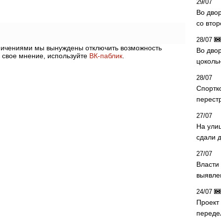
29/07
Во дво
со вто
28/07
аничениями мы вынуждены отключить возможность
Во двор
 свое мнение, используйте
ВК-паблик
.
цоколь
28/07
Спортк
перест
27/07
На ули
сдали д
27/07
Власти 
выявле
24/07
Проект
переде