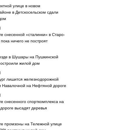
ектной улице в новом
айоне в Детскосельском сдали
дом
те снесенной «сталинки» в Старо-
пока ничего не построят
езде в Шушары на Пушкинской
построили жилой дом
ург лишится железнодорожной
и Навалочной на Нефтяной дороге
те снесенного спорткомплекса на
дороге высадят деревья
те промзоны на Тележной улице