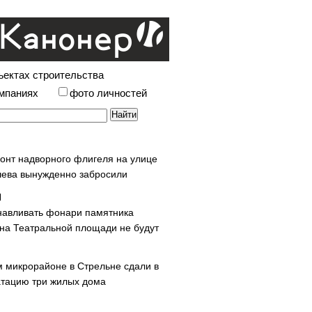
ъектах строительства
омпаниях
фото личностей
онт надворного флигеля на улице
ева вынужденно забросили
навливать фонари памятника
 на Театральной площади не будут
м микрорайоне в Стрельне сдали в
атацию три жилых дома