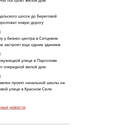
 RBI построит жилой дом
дальского шоссе до Береговой
проложат новую дорогу
ку у бизнес-центра в Ситцевом
ке застроят еще одним зданием
окузнецкой улице в Парголове
ят очередной жилой дом
авлен проект начальной школы на
овой улице в Красном Селе
ные новости