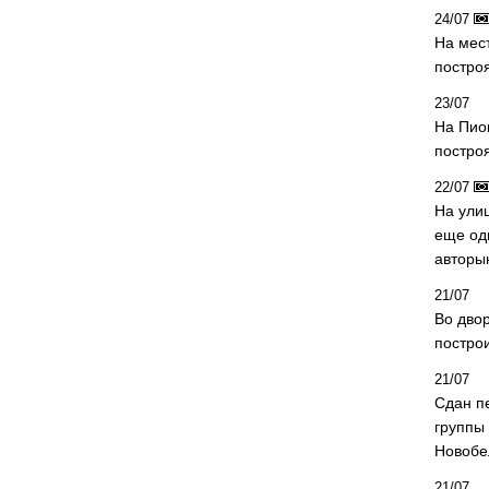
24/07
На мес
постро
23/07
На Пио
построя
22/07
На ули
еще од
авторы
21/07
Во дво
постро
21/07
Сдан п
группы
Новобе
21/07