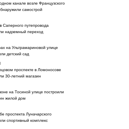
одном канале возле Французского
обнаружили самострой
ав Саперного путепровода
ли надземный переход
рах на Ультрамариновой улице
или детский сад
рцовом проспекте в Ломоносове
ли 30-летний магазин
зоне на Тосиной улице построили
ин жилой дом
ибе проспекта Луначарского
или спортивный комплекс