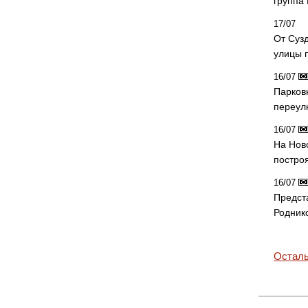
группа
17/07
От Суз
улицы 
16/07
Парков
переул
16/07
На Нов
постро
16/07
Предст
Родник
Осталь