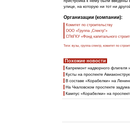
пристройка к нему были введены 
улице, на которую ни тот ни друго
Организации (компании):
Комитет по строительству
ООО «Группа „Спектр“»
СПбГКУ «Фонд капитального строит
Теги:
вузы
,
группа спектр
,
комитет по строи
Похожие новости
Капремонт надворного флигеля 
Кусты на проспекте Авиаконстру
В составе «Корабелки» на Ленин
На Чкаловском проспекте задума
Кампус «Корабелки» на проспек