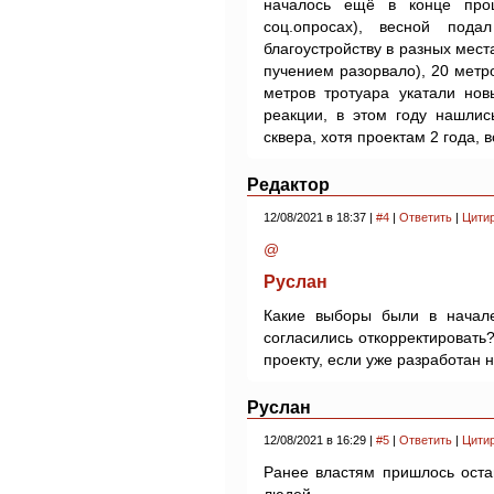
началось ещё в конце про
соц.опросах), весной под
благоустройству в разных мест
пучением разорвало), 20 метр
метров тротуара укатали но
реакции, в этом году нашлис
сквера, хотя проектам 2 года, 
Редактор
12/08/2021 в 18:37 |
#4
|
Ответить
|
Цити
@
Руслан
Какие выборы были в начале
согласились откорректировать
проекту, если уже разработан 
Руслан
12/08/2021 в 16:29 |
#5
|
Ответить
|
Цити
Ранее властям пришлось оста