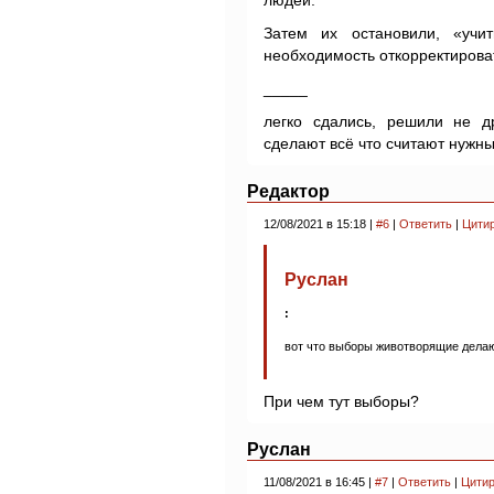
людей.
Затем их остановили, «учи
необходимость откорректироват
_____
легко сдались, решили не д
сделают всё что считают нужн
Редактор
12/08/2021 в 15:18 |
#6
|
Ответить
|
Цити
Руслан
:
вот что выборы животворящие делают
При чем тут выборы?
Руслан
11/08/2021 в 16:45 |
#7
|
Ответить
|
Цитир