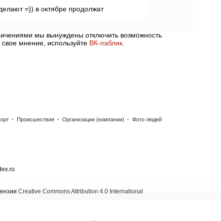
делают =)) в октябре продолжат
аничениями мы вынуждены отключить возможность
 свое мнение, используйте
ВК-паблик
.
порт
·
Происшествия
·
Организации (компании)
·
Фото людей
ex.ru
цензии
Creative Commons Attribution 4.0 International