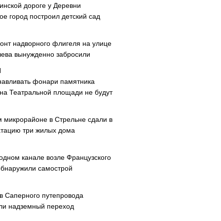
инской дороге у Деревни
ое город построил детский сад
онт надворного флигеля на улице
ева вынужденно забросили
навливать фонари памятника
 на Театральной площади не будут
м микрорайоне в Стрельне сдали в
атацию три жилых дома
одном канале возле Французского
обнаружили самострой
ав Саперного путепровода
ли надземный переход