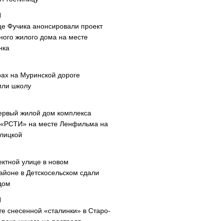
це Фучика анонсировали проект
ного жилого дома на месте
нка
рах на Муринской дороге
или школу
ервый жилой дом комплекса
 «РСТИ» на месте Ленфильма на
лицкой
ектной улице в новом
айоне в Детскосельском сдали
дом
те снесенной «сталинки» в Старо-