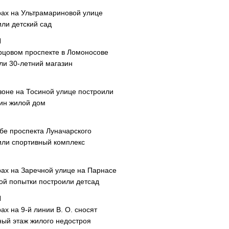
рах на Ультрамариновой улице
или детский сад
рцовом проспекте в Ломоносове
ли 30-летний магазин
зоне на Тосиной улице построили
ин жилой дом
ибе проспекта Луначарского
или спортивный комплекс
рах на Заречной улице на Парнасе
рой попытки построили детсад
ах на 9-й линии В. О. сносят
ный этаж жилого недостроя