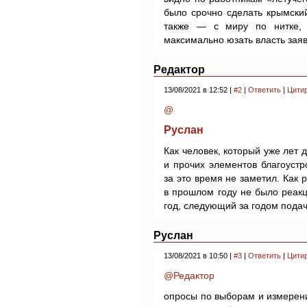
было срочно сделать крымски
также — с миру по нитке, 
максимально юзать власть зая
Редактор
13/08/2021 в 12:52 |
#2
|
Ответить
|
Цити
@
Руслан
Как человек, который уже лет 
и прочих элементов благоустро
за это время не заметил. Как 
в прошлом году не было реакц
год, следующий за годом пода
Руслан
13/08/2021 в 10:50 |
#3
|
Ответить
|
Цити
@Редактор
опросы по выборам и измерен