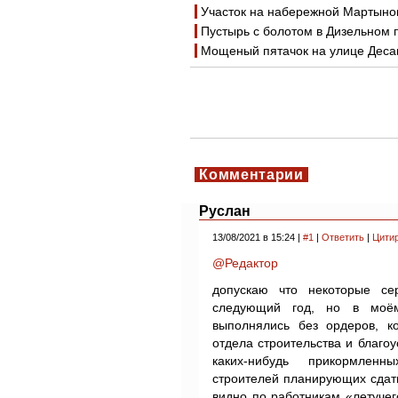
Участок на набережной Мартынов
Пустырь с болотом в Дизельном 
Мощеный пятачок на улице Дес
Комментарии
Руслан
13/08/2021 в 15:24 |
#1
|
Ответить
|
Цити
@Редактор
допускаю что некоторые се
следующий год, но в моём
выполнялись без ордеров, ко
отдела строительства и благо
каких-нибудь прикормленн
строителей планирующих сдать
видно по работникам «летучег