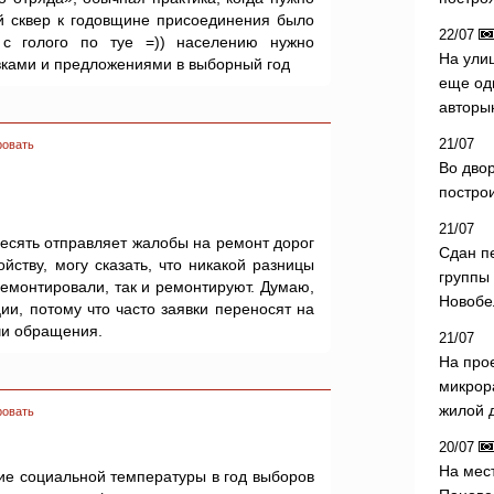
й сквер к годовщине присоединения было
22/07
с голого по туе =)) населению нужно
На ули
вками и предложениями в выборный год
еще од
авторы
21/07
ровать
Во дво
постро
21/07
десять отправляет жалобы на ремонт дорог
Сдан п
йству, могу сказать, что никакой разницы
группы
ремонтировали, так и ремонтируют. Думаю,
Новобе
ии, потому что часто заявки переносят на
чи обращения.
21/07
На про
микрор
жилой 
ровать
20/07
На мес
ие социальной температуры в год выборов