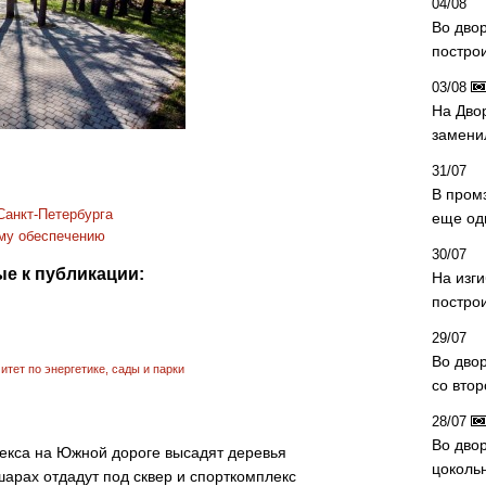
04/08
Во дво
постро
03/08
На Дво
замени
31/07
В пром
Санкт-Петербурга
еще од
ому обеспечению
30/07
е к публикации:
На изг
постро
29/07
Во дво
итет по энергетике
,
сады и парки
со вто
28/07
Во двор
екса на Южной дороге высадят деревья
цоколь
шарах отдадут под сквер и спорткомплекс