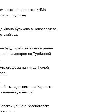
омплекс на проспекте КИМа
роили под школу
це Ивана Куликова в Новосергиеве
етский сад
не будут требовать сноса ранее
нного самостроя на Турбинной
 жилого дома на улице Ткачей
лали
те базы садовников на Карповке
ят начальную школу
нерской улице в Зеленогорске
т гостиницу