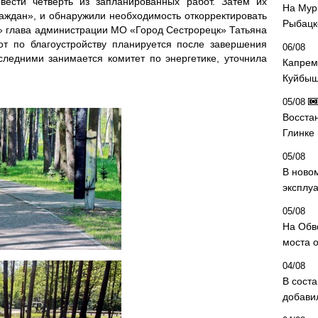
вести четверть из запланированных работ. Затем их
На Мур
аждан», и обнаружили необходимость откорректировать
Рыбацк
у» глава администрации МО «Город Сестрорецк» Татьяна
от по благоустройству планируется после завершения
06/08
ледними занимается комитет по энергетике, уточнила
Капрем
Куйбыш
05/08
Восста
Глинке
05/08
В ново
эксплу
05/08
На Обв
моста 
04/08
В сост
добави