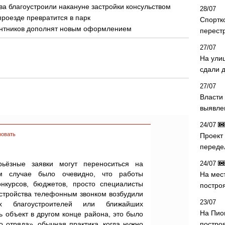
а благоустроили накануне застройки консульством
28/07
проезде превратится в парк
Спортк
антников дополнят новым оформлением
перест
27/07
На ули
сдали д
27/07
Власти 
выявле
24/07
ровать
Проект
переде
рьёзные заявки могут переноситься на
24/07
 случае было очевидно, что работы
На мес
нкурсов, бюджетов, просто специалисты
постро
устройства телефонным звонком возбудили
23/07
ых благоустроителей или ближайших
На Пио
 объект в другом конце района, это было
о отряда», обычная практика, когда нужно
построя