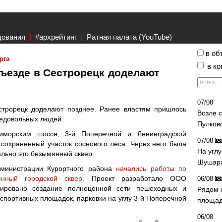
дования
|
#архрейтинг
|
Ратная палата (YouTube)
в об
рга
в к
ъезде в Сестрорецк доделают
07/08
строрецк доделают позднее. Ранее властям пришлось
Возле 
недовольных людей.
Пулков
иморским шоссе, 3-й Поперечной и Ленинградской
07/08
сохраненный участок соснового леса. Через него была
На угл
льно это безымянный сквер.
Шушара
дминистрации Курортного района
начались работы по
нный городской сквер
. Проект разработало ООО
06/08
нировано создание полноценной сети пешеходных и
Рядом 
 спортивных площадок, парковки на углу 3-й Поперечной
площад
06/08