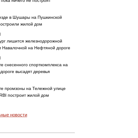
пока ничего не построят
езде в Шушары на Пушкинской
построили жилой дом
ург лишится железнодорожной
и Навалочной на Нефтяной дороге
те снесенного спорткомплекса на
дороге высадят деревья
те промзоны на Тележной улице
 RBI построит жилой дом
ные новости