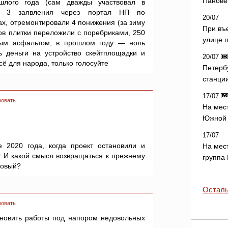
Панове 
шлого года (сам дважды участвовал в
ал 3 заявления через портал НП по
20/07
ах, отремонтировали 4 понижения (за зиму
При въ
ов плитки переложили с поребриками, 250
улице 
вым асфальтом, в прошлом году — ноль
ь деньги на устройство скейтплощадки и
20/07
всё для народа, только голосуйте
Петерб
станци
17/07
ровать
На мес
Южной 
17/07
 2020 года, когда проект остановили и
На мес
? И какой смысл возвращаться к прежнему
группа
новый?
Осталь
ровать
новить работы под напором недовольных