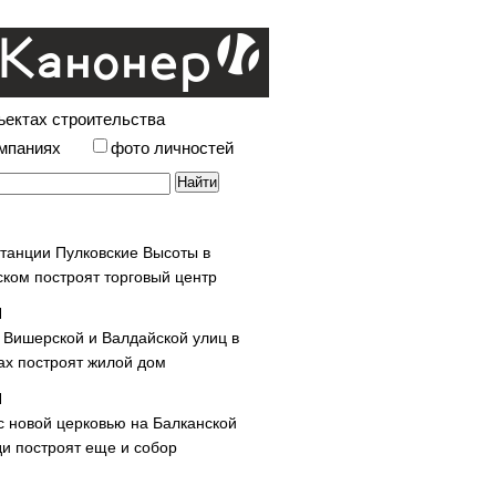
ъектах строительства
омпаниях
фото личностей
станции Пулковские Высоты в
ском построят торговый центр
у Вишерской и Валдайской улиц в
х построят жилой дом
с новой церковью на Балканской
и построят еще и собор