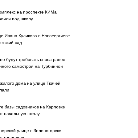
омплекс на проспекте КИМа
роили под школу
це Ивана Куликова в Новосергиеве
етский сад
не будут требовать сноса ранее
нного самостроя на Турбинной
 жилого дома на улице Ткачей
лали
те базы садовников на Карповке
ят начальную школу
нерской улице в Зеленогорске
т гостиницу