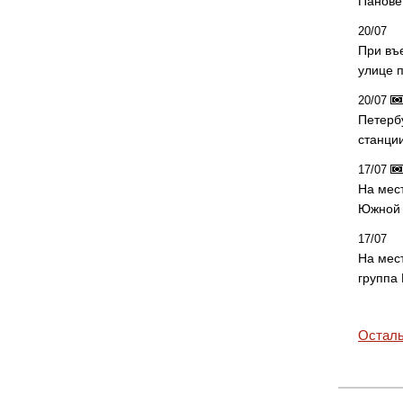
Панове 
20/07
При въ
улице 
20/07
Петерб
станци
17/07
На мес
Южной 
17/07
На мес
группа
Осталь