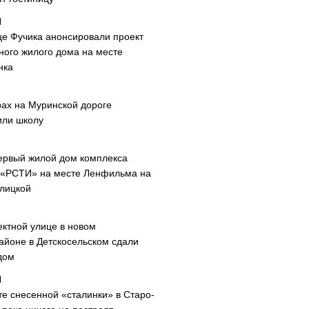
це Фучика анонсировали проект
ного жилого дома на месте
нка
рах на Муринской дороге
или школу
ервый жилой дом комплекса
 «РСТИ» на месте Ленфильма на
лицкой
ектной улице в новом
айоне в Детскосельском сдали
дом
те снесенной «сталинки» в Старо-