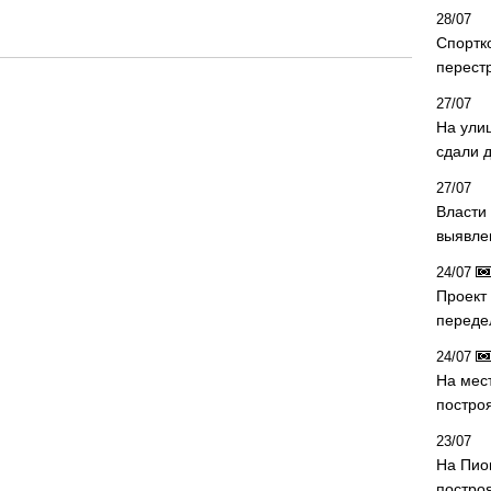
28/07
Спортк
перест
27/07
На ули
сдали д
27/07
Власти 
выявле
24/07
Проект
переде
24/07
На мес
постро
23/07
На Пио
построя