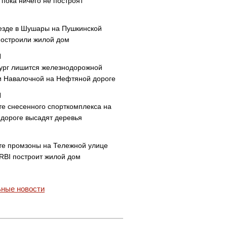
пока ничего не построят
езде в Шушары на Пушкинской
построили жилой дом
ург лишится железнодорожной
и Навалочной на Нефтяной дороге
те снесенного спорткомплекса на
дороге высадят деревья
те промзоны на Тележной улице
 RBI построит жилой дом
ные новости