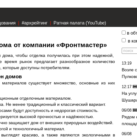
дования
|
#архрейтинг
|
Ратная палата (YouTube)
в об
в к
ома от компании «Фронтмастер»
 дома, чтобы отделка получилась при этом надежной,
е время рынок предлагает разнообразное количество
13:19
в, которые доступны потребителям.
Возле 
н домов
Пулков
 материалов существует множество, основные из них
12:17
На угл
диционным отделочным материалом.
Шушара
ка. Не менее традиционный и классический вариант.
сами будут доступность и недорогая стоимость.
06/08
еризуется высокой прочностью и надёжностью.
Рядом 
чно защищает дом от внешних природных воздействий.
площад
огой и технологичный материал.
06/08
выглядят красиво, а также являются экологичными в