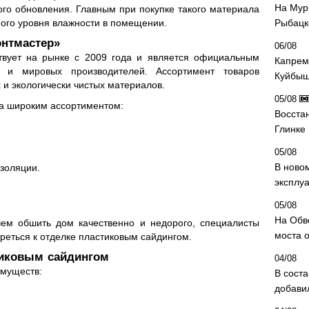
На Мур
ого обновления. Главным при покупке такого материала
ого уровня влажности в помещении.
Рыбацк
нтмастер»
06/08
вует на рынке с 2009 года и является официальным
Капрем
 и мировых производителей. Ассортимент товаров
Куйбыш
 и экологически чистых материалов.
05/08
а широким ассортиментом:
Восста
Глинке
05/08
В ново
золяции.
эксплу
05/08
На Обв
чем обшить дом качественно и недорого, специалисты
моста 
реться к отделке пластиковым сайдингом.
ковым сайдингом
04/08
имуществ:
В сост
добави