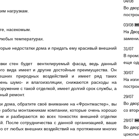
04/08
Во дво
им нагрузкам.
постро
03/08
аге, насекомым.
На Дво
замени
 любых температурах.
оторые недостатки дома и придать ему красивый внешний
31/07
В пром
еще од
вки стен будет вентилируемый фасад, ведь данный
ого вида имеет и другие достойные преимущества. Он
30/07
ешних природных воздействий и имеет ряд таких
На изг
вень шумо- и влагоизоляции, снижаются расходы на
постро
оружение с такой отделкой, имеет долгий срок службы, а
чный ремонт.
29/07
Во дво
и дома, обратите своё внимание на «Фронтмастер», вы
 работы монтажникам компании, которые очень хорошо
со вто
ом и разбираются во всех тонкостях внешней отделки
28/07
й. После сотрудничества с данной организацией, ваше
Во двор
о от любых внешних воздействий на протяжении многих
цоколь