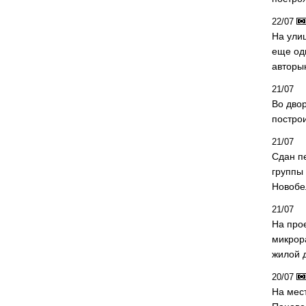
22/07
На ули
еще од
авторы
21/07
Во дво
постро
21/07
Сдан п
группы
Новобе
21/07
На про
микрор
жилой 
20/07
На мес