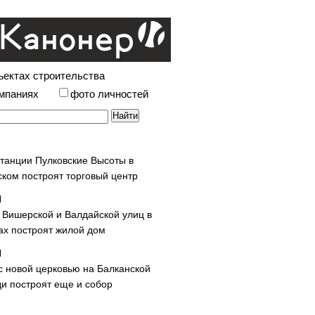
ъектах строительства
омпаниях
фото личностей
станции Пулковские Высоты в
ском построят торговый центр
у Вишерской и Валдайской улиц в
х построят жилой дом
с новой церковью на Балканской
и построят еще и собор