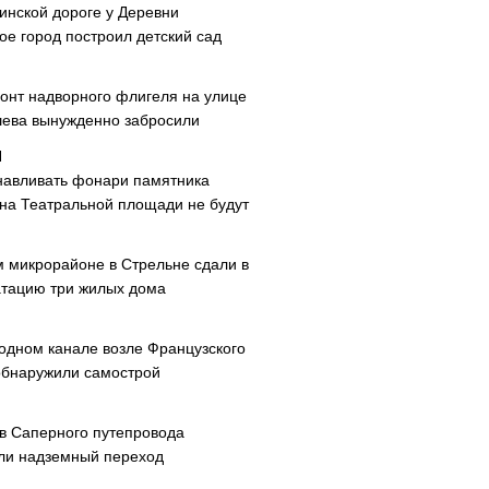
инской дороге у Деревни
ое город построил детский сад
онт надворного флигеля на улице
ева вынужденно забросили
навливать фонари памятника
 на Театральной площади не будут
м микрорайоне в Стрельне сдали в
атацию три жилых дома
одном канале возле Французского
обнаружили самострой
ав Саперного путепровода
ли надземный переход