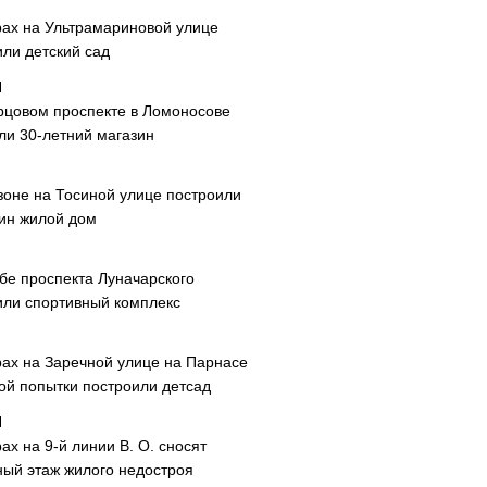
рах на Ультрамариновой улице
или детский сад
рцовом проспекте в Ломоносове
ли 30-летний магазин
зоне на Тосиной улице построили
ин жилой дом
ибе проспекта Луначарского
или спортивный комплекс
рах на Заречной улице на Парнасе
рой попытки построили детсад
ах на 9-й линии В. О. сносят
ный этаж жилого недостроя