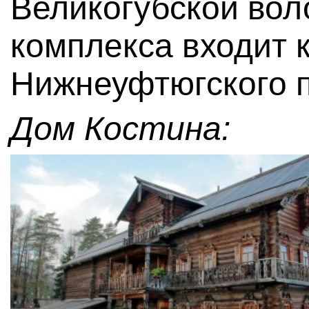
Великогубской воло
комплекса входит 
Нижнеуфтюгского п
Дом Костина: