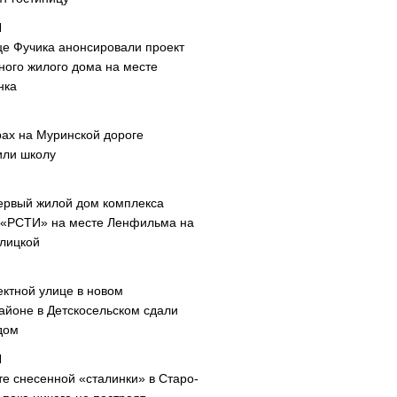
це Фучика анонсировали проект
ного жилого дома на месте
нка
рах на Муринской дороге
или школу
ервый жилой дом комплекса
 «РСТИ» на месте Ленфильма на
лицкой
ектной улице в новом
айоне в Детскосельском сдали
дом
те снесенной «сталинки» в Старо-