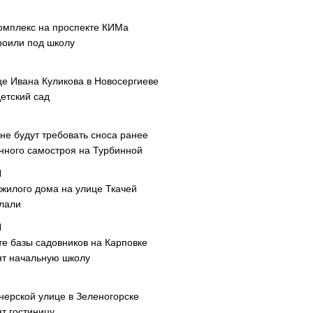
омплекс на проспекте КИМа
роили под школу
це Ивана Куликова в Новосергиеве
етский сад
не будут требовать сноса ранее
нного самостроя на Турбинной
 жилого дома на улице Ткачей
лали
те базы садовников на Карповке
ят начальную школу
нерской улице в Зеленогорске
т гостиницу