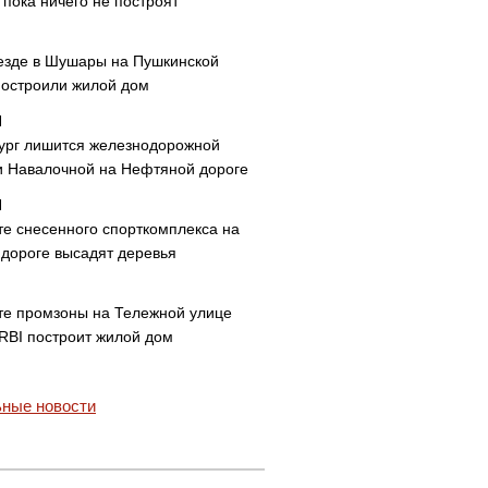
пока ничего не построят
езде в Шушары на Пушкинской
построили жилой дом
ург лишится железнодорожной
и Навалочной на Нефтяной дороге
те снесенного спорткомплекса на
дороге высадят деревья
те промзоны на Тележной улице
 RBI построит жилой дом
ные новости