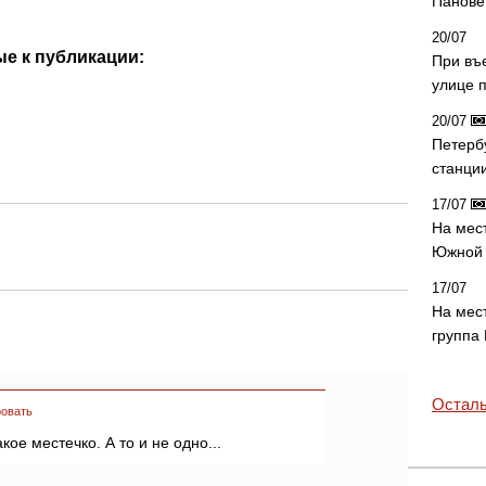
Панове 
20/07
е к публикации:
При въ
улице 
20/07
Петерб
станци
17/07
На мес
Южной 
17/07
На мес
группа
Осталь
овать
кое местечко. А то и не одно...