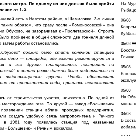
На Мур
ского метро. По одному из них должна была пройти
ление от 1-й.
Рыбацк
ннелей есть в Невском районе, в Щемиловке. 3-я линия
06/08
 таким образом, что сразу после «Ломоносовской» она
Капрем
ии Обухово, не заворачивая к «Пролетарской». Строить
Куйбыш
. Было пройдено в общей сложности два тоннеля длиной
о затем работы остановились.
05/08
Восста
«„Обухово“ должно было стать конечной станцией
Глинке
ось депо — площадка, где вагоны ремонтируются и
ак и все другие, планировалось построить на
05/08
совской“ тоннели резко должны были подниматься на
В ново
з водонасыщенные грунты. Чтобы обезопасить
эксплу
ние от проникновения воды, пришлось использовать
05/08
На Обв
сь от строительства участка, неизвестна. По одной из
моста 
о месторождение газа. По другой — завод «Большевик»
 появлении станции вблизи проходных предприятия.
04/08
али создать удобную связь метрополитена и Речного
В сост
, в 1981 году появилась станция под названием
добави
ом «Большевик» и Речным вокзалом.