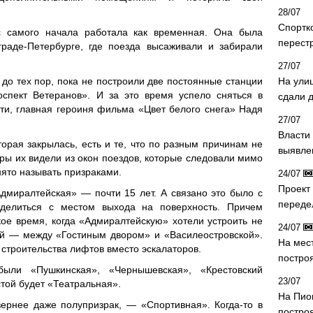
28/07
Спортк
с самого начала работала как временная. Она была
перест
граде-Петербурге, где поезда высаживали и забирали
27/07
до тех пор, пока не построили две постоянные станции
На ули
спект Ветеранов». И за это время успело сняться в
сдали д
сти, главная героиня фильма «Цвет белого снега» Надя
27/07
Власти 
орая закрылась, есть и те, что по разным причинам не
выявле
ры их видели из окон поездов, которые следовали мимо
нято называть призраками.
24/07
Проект
дмиралтейская» — почти 15 лет. А связано это было с
переде
еделиться с местом выхода на поверхность. Причем
ое время, когда «Адмиралтейскую» хотели устроить не
24/07
3-й — между «Гостиным двором» и «Василеостровской».
На мес
строительства лифтов вместо эскалаторов.
постро
ыли «Пушкинская», «Чернышевская», «Крестовский
23/07
той будет «Театральная».
На Пио
ернее даже полупризрак, — «Спортивная». Когда-то в
построя