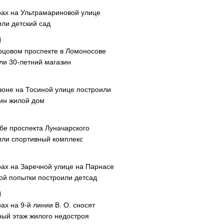
рах на Ультрамариновой улице
или детский сад
рцовом проспекте в Ломоносове
ли 30-летний магазин
зоне на Тосиной улице построили
ин жилой дом
ибе проспекта Луначарского
или спортивный комплекс
рах на Заречной улице на Парнасе
рой попытки построили детсад
ах на 9-й линии В. О. сносят
ный этаж жилого недостроя