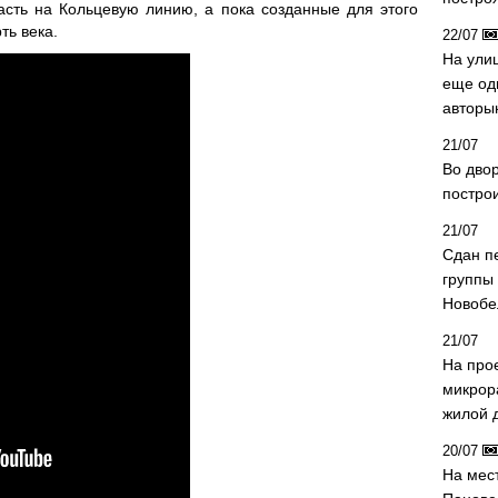
сть на Кольцевую линию, а пока созданные для этого
ть века.
22/07
На ули
еще од
авторы
21/07
Во дво
постро
21/07
Сдан п
группы
Новобе
21/07
На про
микрор
жилой 
20/07
На мес