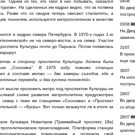
ли. Одним из тех, кто смог в них побывать, оказался
04/08
туризм». На сделанных им кадрах видно, что за полвека
Во дво
ь. Разве что со сводов теперь свисают сталактиты, а
постро
им тоннелям, используется метрополитеном в качестве
03/08
На Дво
ится в недрах севера Петербурга. В 1970-х годах 1-ю
замени
технической» не на северо-восток, а на север. Участок
роспекта Культуры почти до Парнаса. Потом появилась
31/07
маршрут.
В пром
еще од
Ветвь в сторону проспекта Культуры должна была
ию „Сосновка“. В 1975 году, помимо станции
30/07
адел в составе ветви — две камеры съездов, где в
На изг
лочных перевода, и два кусочка тоннелей».
постро
, от мысли проложить метро под проспектом Культуры не
29/07
раслевой схеме развития метрополитена предусмотрен
Во дво
а север с теми же станциями «Сосновка» и «Проспект
тельной — «Бугры». Вот только возьмутся ли в итоге за
со вто
28/07
але бульвара Новаторов (Трамвайный проспект, 18а)
Во двор
метрополитеновское происхождение. Платформа станции
цоколь
дополнительными помещениям и потеряла свой