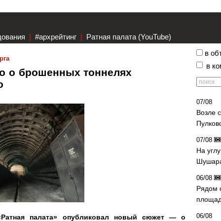
дования
|
#архрейтинг
|
Ратная палата (YouTube)
в об
рга
в к
ео о брошенных тоннелях
ро
07/08
Возле 
Пулков
07/08
На угл
Шушара
06/08
Рядом 
площад
06/08
«Ратная палата» опубликовал новый сюжет — о