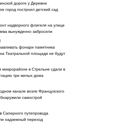
инской дороге у Деревни
ое город построил детский сад
онт надворного флигеля на улице
ева вынужденно забросили
навливать фонари памятника
 на Театральной площади не будут
м микрорайоне в Стрельне сдали в
атацию три жилых дома
одном канале возле Французского
обнаружили самострой
ав Саперного путепровода
ли надземный переход