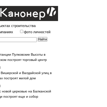
ъектах строительства
омпаниях
фото личностей
станции Пулковские Высоты в
ском построят торговый центр
у Вишерской и Валдайской улиц в
х построят жилой дом
с новой церковью на Балканской
и построят еще и собор