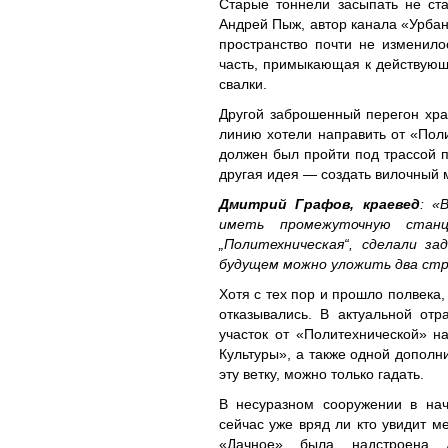
Старые тоннели засыпать не ста
Андрей Пыж, автор канала «Урбан
пространство почти не изменилос
часть, примыкающая к действующ
свалки.
Другой заброшенный перегон хран
линию хотели направить от «Поли
должен был пройти под трассой п
другая идея — создать вилочный 
Дмитрий Графов, краевед
: «
иметь промежуточную станц
„Политехническая“, сделали з
будущем можно уложить два стре
Хотя с тех пор и прошло полвека
отказывались. В актуальной от
участок от «Политехнической» н
Культуры», а также одной дополни
эту ветку, можно только гадать.
В несуразном сооружении в нач
сейчас уже вряд ли кто увидит 
«Дачное» была надстроена 