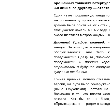
брошенных тоннелях петербург
3-я линия, по другому — ответв
Один из не прорытых до конца то
метро поначалу проектировалась
должна была пойти на юг к станц
этот участок начали в 1972 году
около шестисот метров каждый. Н
Дмитрий Графов, краевед
: 
метро. За ним предусматривал
обслуживаются. Это депо, к
поверхности. Сразу за „Ломоно
поверхность и пройти чере
строителей и будущее сооруже
чугунные тюбинги».
Точная причина, почему отказали
версий, на пути было обнаружен
(ныне Обуховский) настоял на
Возможно и то, что власти жел
вокзала. Как бы то ни было
«Пролетарская» — рядом с завод