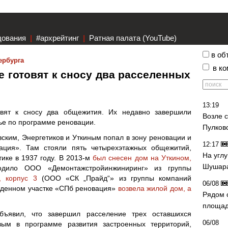
дования
|
#архрейтинг
|
Ратная палата (YouTube)
в об
ербурга
в к
е готовят к сносу два расселенных
13:19
овят к сносу два общежития. Их недавно завершили
Возле 
лье по программе реновации.
Пулков
ским, Энергетиков и Уткиным попал в зону реновации и
12:17
ия». Там стояли пять четырехэтажных общежитий,
На угл
тике в 1937 году. В 2013-м
был снесен дом на Уткином,
Шушара
дило ООО «Демонтажстройинжиниринг» из группы
 корпус 3
(ООО «СК „Прайд“» из группы компаний
06/08
ожденном участке «СПб реновация»
возвела жилой дом, а
Рядом 
площад
бъявил, что завершил расселение трех оставшихся
06/08
вым в программе развития застроенных территорий,