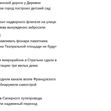
инской дороге у Деревни
ое город построил детский сад
онт надворного флигеля на улице
ева вынужденно забросили
навливать фонари памятника
 на Театральной площади не будут
м микрорайоне в Стрельне сдали в
атацию три жилых дома
одном канале возле Французского
обнаружили самострой
ав Саперного путепровода
ли надземный переход