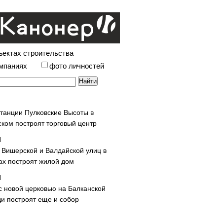
ъектах строительства
омпаниях
фото личностей
станции Пулковские Высоты в
ском построят торговый центр
у Вишерской и Валдайской улиц в
х построят жилой дом
с новой церковью на Балканской
и построят еще и собор