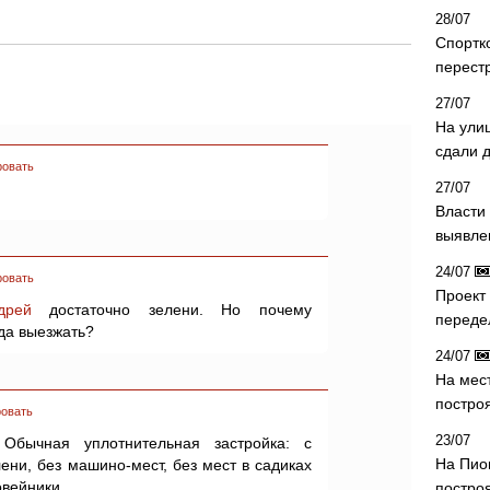
28/07
Спортк
перест
27/07
На ули
сдали д
ровать
27/07
Власти 
выявле
24/07
ровать
Проект
дрей
достаточно зелени. Но почему
переде
да выезжать?
24/07
На мес
постро
овать
23/07
 Обычная уплотнительная застройка: с
На Пио
ни, без машино-мест, без мест в садиках
овейники.
построя