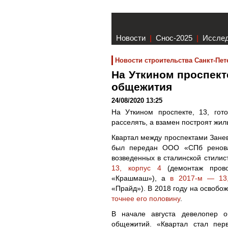
Новости
|
Снос-2025
|
Иссле
Новости строительства Санкт-Пет
На Уткином проспект
общежития
24/08/2020 13:25
На Уткином проспекте, 13, гот
расселять, а взамен построят жи
Квартал между проспектами Занев
был передан ООО «СПб реновац
возведенных в сталинской стилис
13, корпус 4
(демонтаж прово
«Крашмаш»), а
в 2017-м — 13,
«Прайд»). В 2018 году на освоб
точнее его половину
.
В начале августа девелопер о
общежитий. «Квартал стал пер