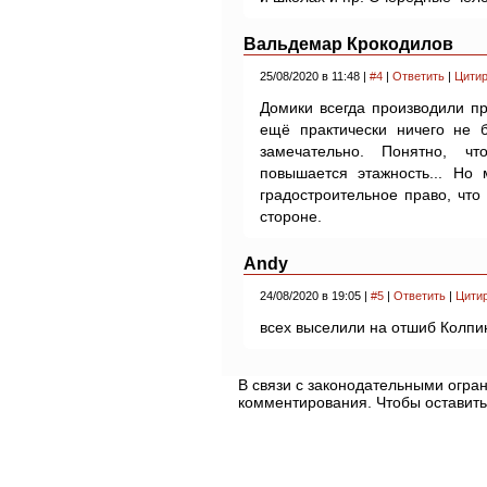
Вальдемар Крокодилов
25/08/2020 в 11:48 |
#4
|
Ответить
|
Цитир
Домики всегда производили пр
ещё практически ничего не 
замечательно. Понятно, чт
повышается этажность... Но 
градостроительное право, что 
стороне.
Andy
24/08/2020 в 19:05 |
#5
|
Ответить
|
Цити
всех выселили на отшиб Колпи
В связи с законодательными огр
комментирования. Чтобы оставить