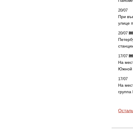
Панове 
20/07
При въ
улице 
20/07
Петерб
станци
17/07
На мес
Южной 
17/07
На мес
группа
Осталь