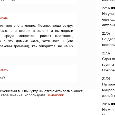
22/07
На ули
овать
еще од
авторы
иятное впечатление. Помню, когда вокруг
было, они стояли в зелени и выглядели
21/07
о среда меняется, растёт плотность,
Во дво
мне эти домики жаль, хотя законы (что
постро
законы времени), как говорится, не на их
21/07
Сдан п
группы
Новобе
ровать
на?
21/07
На про
микрор
аничениями мы вынуждены отключить возможность
 свое мнение, используйте
ВК-паблик
.
жилой 
20/07
На мес