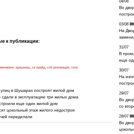
04/08
Во дво
постро
03/08
На Дво
замени
е к публикации:
31/07
В пром
еще од
жиниринг
,
крашмаш
,
ск прайд
,
спб реновация
,
снос
30/07
На изг
постро
 улиц в Шушарах построят жилой дом
29/07
 сдали в эксплуатацию три жилых дома
Во дво
остроили еще один жилой дом
со вто
осят цокольный этаж жилого недостроя
28/07
ачей переделали
Во двор
цоколь