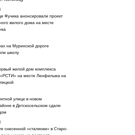
це Фучика анонсировали проект
ного жилого дома на месте
нка
рах на Муринской дороге
или школу
ервый жилой дом комплекса
 «РСТИ» на месте Ленфильма на
лицкой
ектной улице в новом
айоне в Детскосельском сдали
дом
те снесенной «сталинки» в Старо-