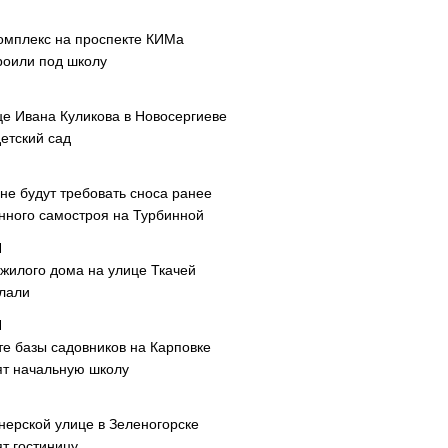
омплекс на проспекте КИМа
роили под школу
це Ивана Куликова в Новосергиеве
етский сад
не будут требовать сноса ранее
нного самостроя на Турбинной
 жилого дома на улице Ткачей
лали
те базы садовников на Карповке
ят начальную школу
нерской улице в Зеленогорске
т гостиницу