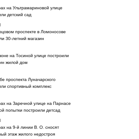
рах на Ультрамариновой улице
или детский сад
рцовом проспекте в Ломоносове
ли 30-летний магазин
зоне на Тосиной улице построили
ин жилой дом
ибе проспекта Луначарского
или спортивный комплекс
рах на Заречной улице на Парнасе
рой попытки построили детсад
ах на 9-й линии В. О. сносят
ный этаж жилого недостроя