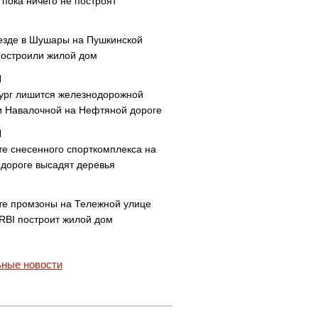
пока ничего не построят
езде в Шушары на Пушкинской
построили жилой дом
ург лишится железнодорожной
и Навалочной на Нефтяной дороге
те снесенного спорткомплекса на
дороге высадят деревья
те промзоны на Тележной улице
 RBI построит жилой дом
ные новости