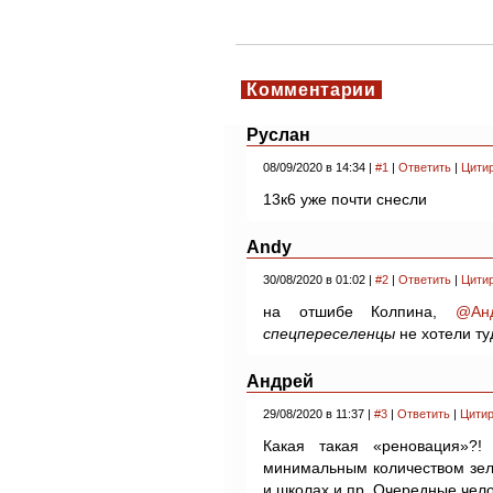
Комментарии
Руслан
08/09/2020 в 14:34 |
#1
|
Ответить
|
Цити
13к6 уже почти снесли
Andy
30/08/2020 в 01:02 |
#2
|
Ответить
|
Цити
на отшибе Колпина,
@Ан
спецпереселенцы
не хотели ту
Андрей
29/08/2020 в 11:37 |
#3
|
Ответить
|
Цитир
Какая такая «реновация»?!
минимальным количеством зеле
и школах и пр. Очередные чел