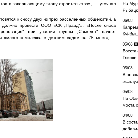
На Мур
отов к завершающему этапу строительства», — уточнял
Рыбацк
товятся к сносу двух из трех расселенных общежитий, а
06/08
ы должно провести ООО «СК „Прайд“». «После сноса
Капрем
реновация“ при участии группы „Самолет“ начнет
Куйбыш
ди жилого комплекса с детским садом на 75 мест», —
05/08
Восста
Глинке
05/08
В ново
эксплу
05/08
На Обв
моста 
04/08
В сост
добави