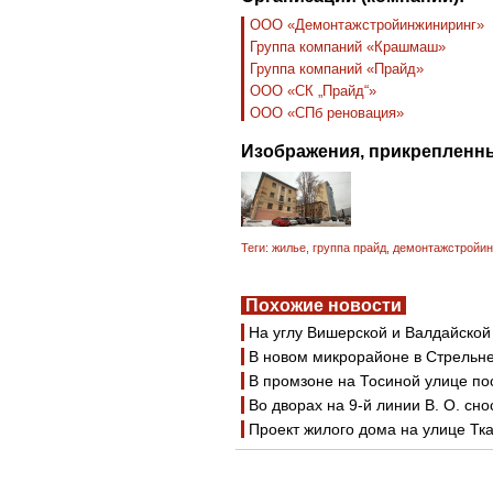
ООО «Демонтажстройинжиниринг»
Группа компаний «Крашмаш»
Группа компаний «Прайд»
ООО «СК „Прайд“»
ООО «СПб реновация»
Изображения, прикрепленны
Теги:
жилье
,
группа прайд
,
демонтажстройин
Похожие новости
На углу Вишерской и Валдайской
В новом микрорайоне в Стрельне
В промзоне на Тосиной улице п
Во дворах на 9-й линии В. О. сн
Проект жилого дома на улице Тк