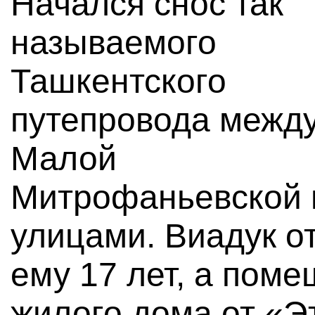
Начался снос так
называемого
Ташкентского
путепровода межд
Малой
Митрофаньевской 
улицами. Виадук о
ему 17 лет, а поме
жилого дома от «Э