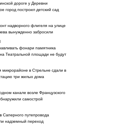
инской дороге у Деревни
ое город построил детский сад
онт надворного флигеля на улице
ева вынужденно забросили
навливать фонари памятника
 на Театральной площади не будут
м микрорайоне в Стрельне сдали в
атацию три жилых дома
одном канале возле Французского
обнаружили самострой
ав Саперного путепровода
ли надземный переход