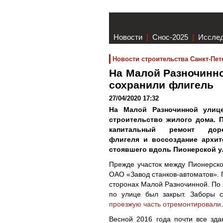
Новости
|
Снос-2025
|
Иссле
Новости строительства Санкт-Пет
На Малой Разночинн
сохранили флигель
27/04/2020 17:32
На Малой Разночинной улиц
строительство жилого дома. 
капитальный ремонт доре
флигеля и воссоздание архит
стоявшего вдоль Пионерской 
Прежде участок между Пионерск
ОАО «Завод станков-автоматов». 
сторонах Малой Разночинной. По 
по улице был закрыт. Заборы 
проезжую часть отремонтировали
.
Весной 2016 года почти все зд