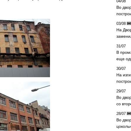
04/08
Во дво
постро
03/08
На Дво
замени
31/07
В пром
еще од
30/07
На изг
постро
29/07
Во дво
со вто
28/07
Во двор
цоколь