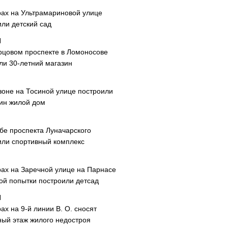
рах на Ультрамариновой улице
или детский сад
рцовом проспекте в Ломоносове
ли 30-летний магазин
зоне на Тосиной улице построили
ин жилой дом
ибе проспекта Луначарского
или спортивный комплекс
рах на Заречной улице на Парнасе
рой попытки построили детсад
ах на 9-й линии В. О. сносят
ный этаж жилого недостроя