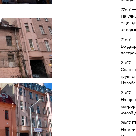
22/07
На ули
еще од
авторы
21/07
Во дво
постро
21/07
Сдан п
группы
Новобе
21/07
На про
микрор
жилой 
20/07
На мес