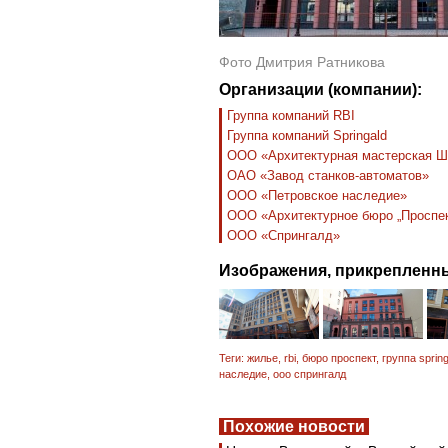
Фото Дмитрия Ратникова
Организации (компании):
Группа компаний RBI
Группа компаний Springald
ООО «Архитектурная мастерская Ше
ОАО «Завод станков-автоматов»
ООО «Петровское наследие»
ООО «Архитектурное бюро „Проспек
ООО «Спрингалд»
Изображения, прикрепленны
Теги:
жилье
,
rbi
,
бюро проспект
,
группа spring
наследие
,
ооо спрингалд
Похожие новости