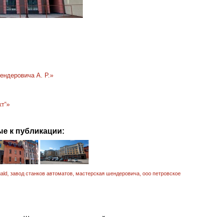
ндеровича А. Р.»
т“»
е к публикации:
ald
,
завод станков автоматов
,
мастерская шендеровича
,
ооо петровское