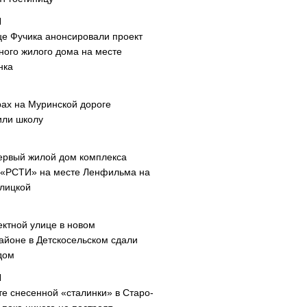
це Фучика анонсировали проект
ного жилого дома на месте
нка
рах на Муринской дороге
или школу
ервый жилой дом комплекса
 «РСТИ» на месте Ленфильма на
лицкой
ектной улице в новом
айоне в Детскосельском сдали
дом
те снесенной «сталинки» в Старо-