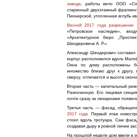
завода
; работы вело ООО «Спри
старинный двухэтажный фрагмент
Пионерской, утопленная вглубь кв
Весной 2017 года разрешение 
«Петровское наследие», вх
«Архитектурное бюро „Проспек
Шендеровича А. Р.».
Александр Шендерович составил 
корпус расположился вдоль Малой
Окна по дому расположены без
множество близко друг к другу,
сверху, отличается и высота окон
Вторая часть — капитальный ре
Разночинную. Его лицевая секция
почти сразу за люкарнами появил
Третья часть — фасад, обращен
2017 года
. Первый этаж новостр
стоял вдоль тротуара. Сам фасад
создавая дыру в ровной линии зас
На прошлой неделе дом ввели в э