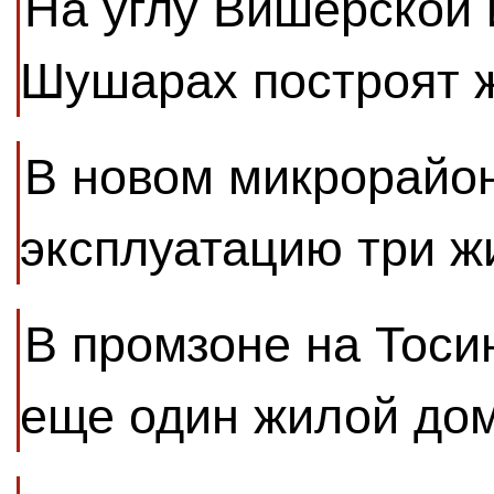
На углу Вишерской 
Шушарах построят 
В новом микрорайон
эксплуатацию три 
В промзоне на Тоси
еще один жилой до