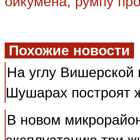
ойкумена
,
румпу пр
Похожие новости
На углу Вишерской 
Шушарах построят 
В новом микрорайон