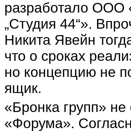
разработало ООО 
„Студия 44“». Впр
Никита Явейн тогд
что о сроках реали
но концепцию не п
ящик.
«Бронка групп» не 
«Форума». Соглас