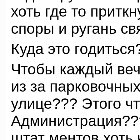
хоть где то притк
споры и ругань св
Куда это годиться
Чтобы каждый веч
из за парковочных
улице??? Этого ч
Администрация??
штат ментов хоть