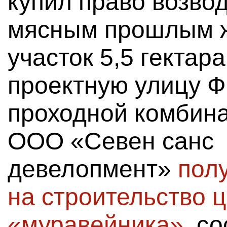
купил право возвод
мясным прошлым ж
участок 5,5 гектар
проектную улицу Ф
проходной комбина
ООО «Севен санс
девелопмент»
пол
на строительство 
«муравейника»
, с