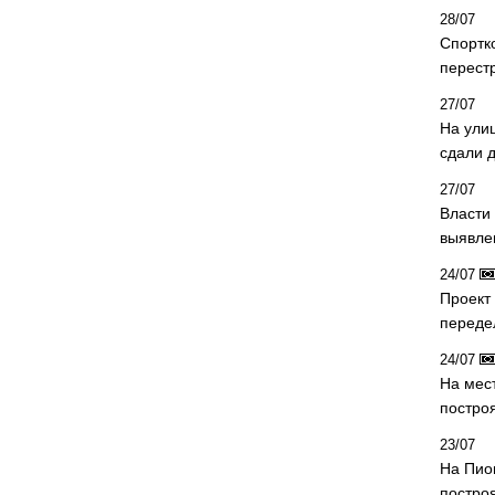
28/07
Спортк
перест
27/07
На ули
сдали д
27/07
Власти 
выявле
24/07
Проект
переде
24/07
На мес
постро
23/07
На Пио
построя