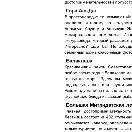
достопримечательностей полуостр
Гора Аю-Даг
В простонародье ее называют «М
аналогов которому на полуост
Большую Алушту и Большую Ялту
мемориального комплекса Иоа
экскурсовода, который расскажет
Интересно? Еще бы! Не забудьт
семейный архив красочными фот
Балаклава
Красивейший район Севастопол
любое время года в Балаклаве мож
открытого моря. Здесь вы може
подводных лодок или спуститьс
Рекомендуем обязательно заглян
вкуснейшие блюда из свежей рыбы
Большая Митридатская ле
Главная достопримечательност
Лестница состоит из 432 ступенек
открываются наверху, определенн
только туристов, но и местных жит