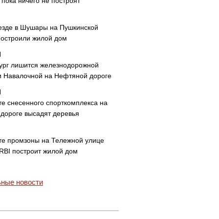
пока ничего не построят
езде в Шушары на Пушкинской
построили жилой дом
ург лишится железнодорожной
и Навалочной на Нефтяной дороге
те снесенного спорткомплекса на
дороге высадят деревья
те промзоны на Тележной улице
 RBI построит жилой дом
ные новости