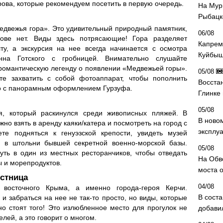
ова, которые рекомендуем посетить в первую очередь.
На Мур
Рыбацк
едвежья гора». Это удивительный природный памятник,
06/08
рове нет. Виды здесь потрясающие! Гора разделяет
Капрем
, а экскурсия на нее всегда начинается с осмотра
Куйбыш
нна Готского с гробницей. Внимательно слушайте
 романтическую легенду о появлении «Медвежьей горы».
05/08
е захватить с собой фотоаппарат, чтобы пополнить
Восста
о с панорамным оформлением Гурзуфа.
Глинке
05/08
я, который раскинулся среди живописных пляжей. В
В ново
но взять в аренду каяки/катера и посмотреть на город с
эксплу
те подняться к генуэзской крепости, увидеть музей
я в штольни бывшей секретной военно-морской базы.
05/08
уть в один из местных ресторанчиков, чтобы отведать
На Обв
 и морепродуктов.
моста 
стница
04/08
ь восточного Крыма, а именно города-героя Керчи.
В сост
 и забраться на нее не так-то просто, но виды, которые
о стоят того! Это излюбленное место для прогулок не
добави
елей, а это говорит о многом.