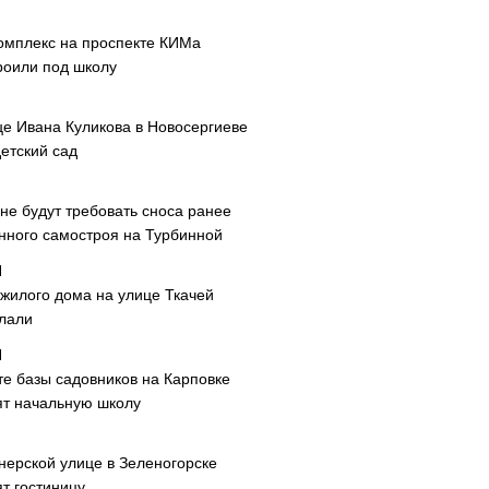
омплекс на проспекте КИМа
роили под школу
це Ивана Куликова в Новосергиеве
етский сад
не будут требовать сноса ранее
нного самостроя на Турбинной
 жилого дома на улице Ткачей
лали
те базы садовников на Карповке
ят начальную школу
нерской улице в Зеленогорске
т гостиницу