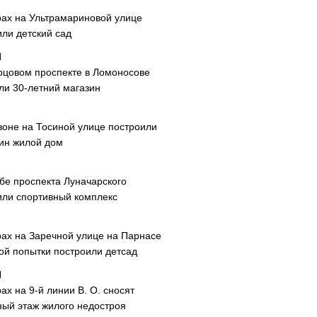
рах на Ультрамариновой улице
или детский сад
рцовом проспекте в Ломоносове
ли 30-летний магазин
зоне на Тосиной улице построили
ин жилой дом
ибе проспекта Луначарского
или спортивный комплекс
рах на Заречной улице на Парнасе
рой попытки построили детсад
ах на 9-й линии В. О. сносят
ный этаж жилого недостроя