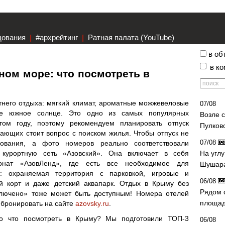
дования
|
#архрейтинг
|
Ратная палата (YouTube)
в об
в к
ном море: что посмотреть в
него отдыха: мягкий климат, ароматные можжевеловые
07/08
ое южное солнце. Это одно из самых популярных
Возле 
том году, поэтому рекомендуем планировать отпуск
Пулков
ающих стоит вопрос с поиском жилья. Чтобы отпуск не
07/08
ования, а фото номеров реально соответствовали
м курортную сеть «Азовский». Она включает в себя
На угл
онат «АзовЛенд», где есть все необходимое для
Шушара
: охраняемая территория с парковкой, игровые и
06/08
й корт и даже детский аквапарк. Отдых в Крыму без
Рядом 
ключено» тоже может быть доступным! Номера отелей
площад
 бронировать на сайте
azovsky.ru
.
о что посмотреть в Крыму? Мы подготовили ТОП-3
06/08