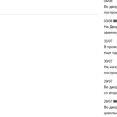
04/08
Во дво
постро
03/08
На Дво
замени
31/07
В пром
еще од
30/07
На изг
постро
29/07
Во дво
со вто
28/07
Во двор
цоколь