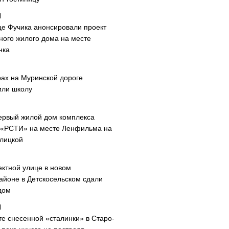
це Фучика анонсировали проект
ного жилого дома на месте
нка
рах на Муринской дороге
или школу
ервый жилой дом комплекса
 «РСТИ» на месте Ленфильма на
лицкой
ектной улице в новом
айоне в Детскосельском сдали
дом
те снесенной «сталинки» в Старо-