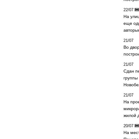
22/07
На ули
еще од
авторы
21/07
Во дво
постро
21/07
Сдан п
группы
Новобе
21/07
На про
микрор
жилой 
20/07
На мес