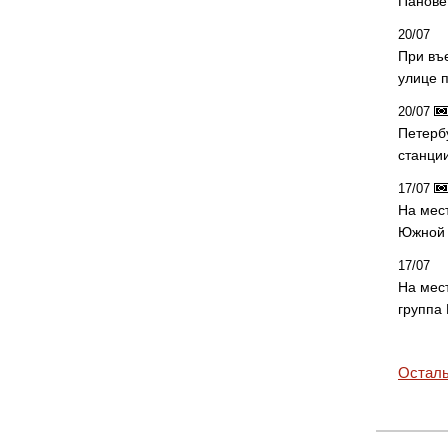
Панове 
20/07
При въ
улице 
20/07
Петерб
станци
17/07
На мес
Южной 
17/07
На мес
группа
Осталь