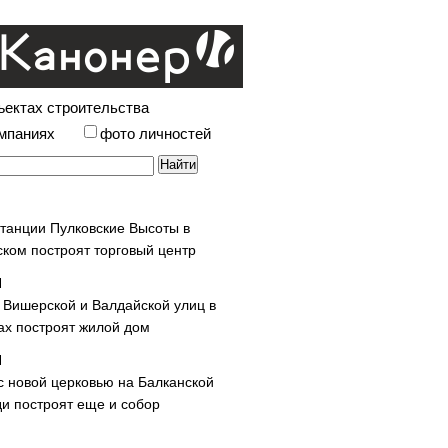
ъектах строительства
омпаниях
фото личностей
станции Пулковские Высоты в
ском построят торговый центр
у Вишерской и Валдайской улиц в
х построят жилой дом
с новой церковью на Балканской
и построят еще и собор