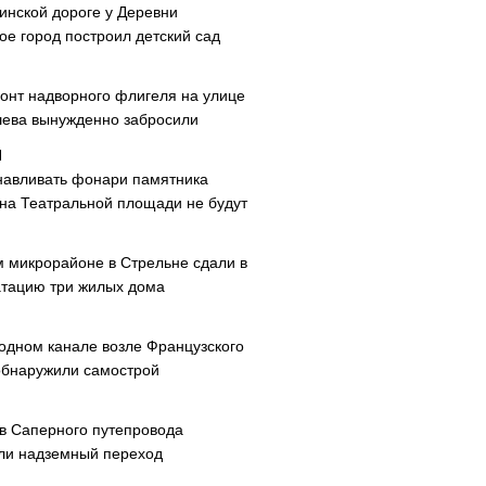
инской дороге у Деревни
ое город построил детский сад
онт надворного флигеля на улице
ева вынужденно забросили
навливать фонари памятника
 на Театральной площади не будут
м микрорайоне в Стрельне сдали в
атацию три жилых дома
одном канале возле Французского
обнаружили самострой
ав Саперного путепровода
ли надземный переход