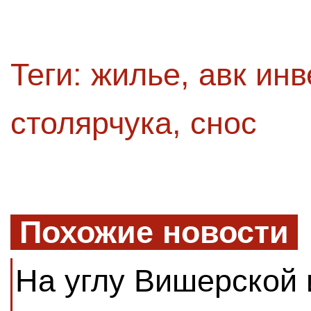
Теги:
жилье
,
авк инв
столярчука
,
снос
Похожие новости
На углу Вишерской 