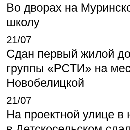
Во дворах на Муринск
школу
21/07
Сдан первый жилой д
группы «РСТИ» на ме
Новобелицкой
21/07
На проектной улице в
в Детскосельском сда