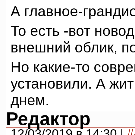
А главное-гранди
То есть -вот ново
внешний облик, по
Но какие-то совр
установили. А жи
днем.
Редактор
12/03/2019 в 14:30 |
#