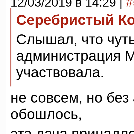
12/03/2019 в 14:29 |
#
Серебристый К
Слышал, что чуть
администрация М
участвовала.
не совсем, но без
обошлось,
эта дача принадл