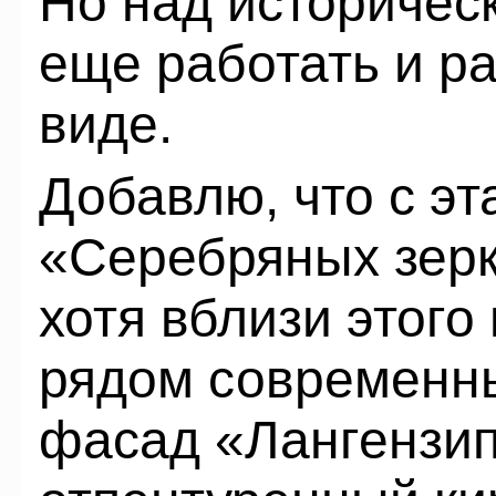
Но над историчес
еще работать и р
виде.
Добавлю, что с э
«Серебряных зерк
хотя вблизи этого 
рядом современн
фасад «Лангензип