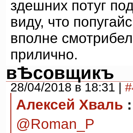
здешних потуг под
виду, что попугай
вполне смотрибел
прилично.
вѢсовщикъ
28/04/2018 в 18:31 |
#
Алексей Хваль
:
@Roman_P