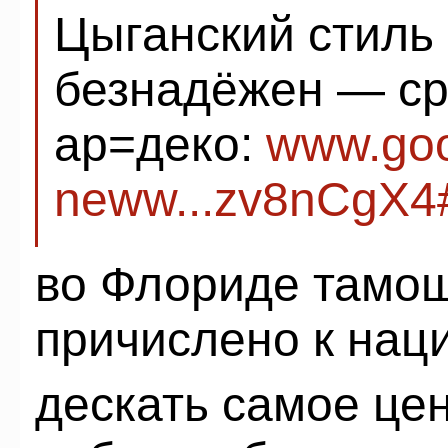
Цыганский стиль
безнадёжен — ср
ар=деко:
www.goo
neww...zv8nCgX4
во Флориде тамо
причислено к нац
дескать самое це