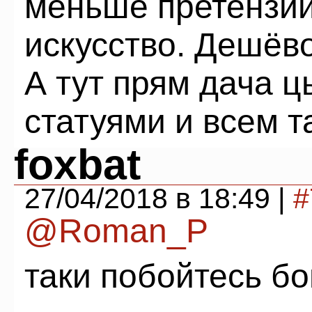
меньше претензий
искусство. Дешёво
А тут прям дача ц
статуями и всем т
foxbat
27/04/2018 в 18:49 |
#
@Roman_P
таки побойтесь бо