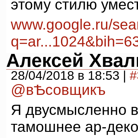
этому стилю умес
www.google.ru/sea
q=ar...1024&bih=6
Алексей Хвал
28/04/2018 в 18:53 |
#
@вѢсовщикъ
Я двусмысленно в
тамошнее ар-деко