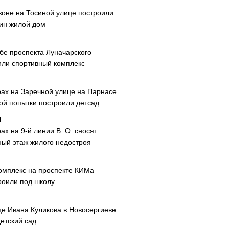
зоне на Тосиной улице построили
ин жилой дом
ибе проспекта Луначарского
или спортивный комплекс
рах на Заречной улице на Парнасе
рой попытки построили детсад
ах на 9-й линии В. О. сносят
ный этаж жилого недостроя
омплекс на проспекте КИМа
роили под школу
це Ивана Куликова в Новосергиеве
етский сад