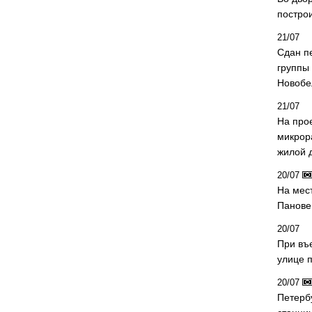
постро
21/07
Сдан п
группы
Новобе
21/07
На про
микрор
жилой 
20/07
На мес
Панове 
20/07
При въ
улице 
20/07
Петерб