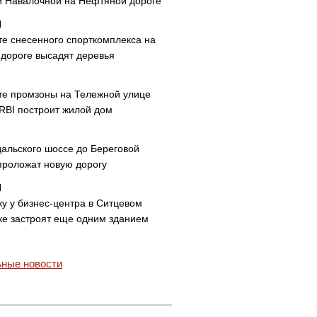
и Навалочной на Нефтяной дороге
те снесенного спорткомплекса на
дороге высадят деревья
те промзоны на Тележной улице
 RBI построит жилой дом
дальского шоссе до Береговой
проложат новую дорогу
ку у бизнес-центра в Ситцевом
ке застроят еще одним зданием
ные новости