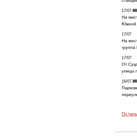
станци
17/07
На мес
Южной 
17/07
На мес
группа
17/07
От Суз
улицы 
16/07
Парков
переул
Осталь