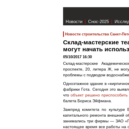
Новости
|
Снос-2025
|
Иссле
Новости строительства Санкт-Пет
Склад-мастерские те
могут начать исполь
05/10/2017 16:30
Склад-мастерские Академическ
проспекте, 20, литера Ж, не мог
проблемы с подводом водоснабже
Одноэтажное здание в «кирпичном
фабрики Гота. Сегодня это выявл
что
объект решено приспособить
балета Бориса Эйфмана.
Зампред комитета по культуре 
капитального ремонта внешний о
занимались три фирмы — ЗАО «П
настоящее время все работы на о