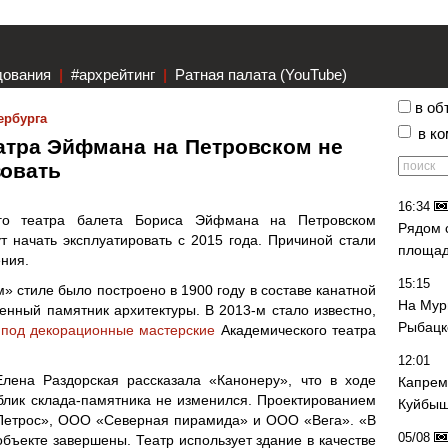
дования
|
#архрейтинг
|
Ратная палата (YouTube)
в об
ербурга
в к
атра Эйфмана на Петровском не
зовать
16:34
ого театра балета Бориса Эйфмана на Петровском
Рядом 
ут начать эксплуатировать с 2015 года. Причиной стали
площад
ния.
15:15
» стиле было построено в 1900 году в составе канатной
На Мур
енный памятник архитектуры. В 2013-м стало известно,
Рыбацк
 под декорационные мастерские
Академического театра
12:01
Елена Раздорская рассказала «Канонеру», что в ходе
Капрем
блик склада-памятника не изменился. Проектированием
Куйбыш
етрос», ООО «Северная пирамида» и ООО «Вега». «В
05/08
бъекте завершены. Театр использует здание в качестве