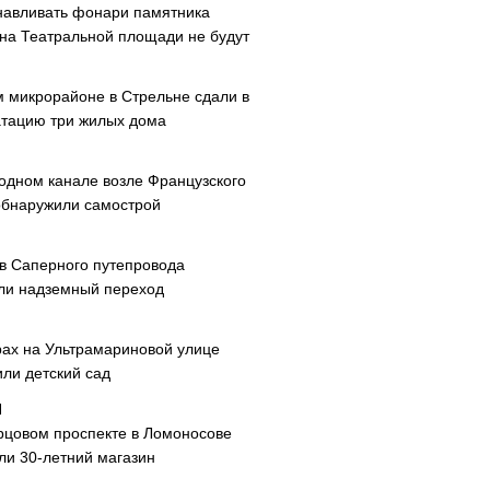
навливать фонари памятника
 на Театральной площади не будут
м микрорайоне в Стрельне сдали в
атацию три жилых дома
одном канале возле Французского
обнаружили самострой
ав Саперного путепровода
ли надземный переход
рах на Ультрамариновой улице
или детский сад
рцовом проспекте в Ломоносове
ли 30-летний магазин