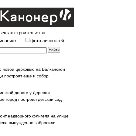
ъектах строительства
омпаниях
фото личностей
с новой церковью на Балканской
и построят еще и собор
инской дороге у Деревни
ое город построил детский сад
онт надворного флигеля на улице
ева вынужденно забросили