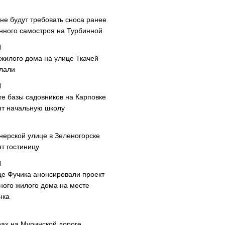
не будут требовать сноса ранее
нного самостроя на Турбинной
 жилого дома на улице Ткачей
лали
те базы садовников на Карповке
ят начальную школу
нерской улице в Зеленогорске
т гостиницу
це Фучика анонсировали проект
ного жилого дома на месте
нка
рах на Муринской дороге