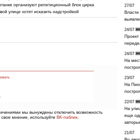
танке организуют репетиционный блок цирка
27/07
ой улице хотят исказить надстройкой
Власти 
выявле
24/07
Проект
переде
24/07
На мес
постро
ровать
23/07
На Пио
построя
.
22/07
На ули
аничениями мы вынуждены отключить возможность
еще од
 свое мнение, используйте
ВК-паблик
.
авторы
21/07
Во дво