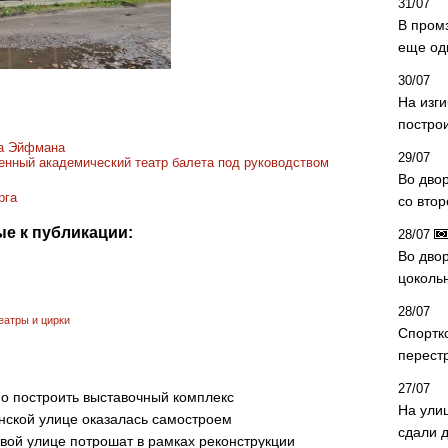
31/07
В пром
еще од
30/07
На изг
постро
са Эйфмана
29/07
венный академический театр балета под руководством
Во дво
рга
со вто
е к публикации:
28/07
Во двор
цоколь
28/07
еатры и цирки
Спортк
перест
27/07
о построить выставочный комплекс
На ули
нской улице оказалась самостроем
сдали д
ой улице потрошат в рамках реконструкции