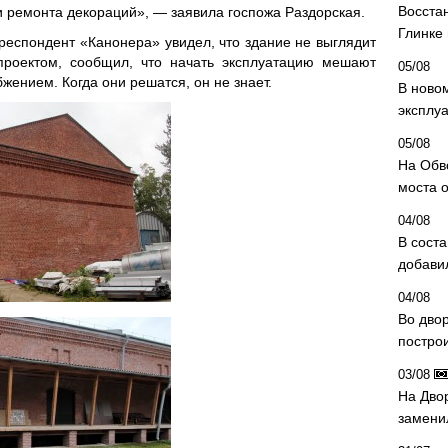
Восста
и ремонта декораций», — заявила госпожа Раздорская.
Глинке
еспондент «Канонера» увидел, что здание не выглядит
 проектом, сообщил, что начать эксплуатацию мешают
05/08
ением. Когда они решатся, он не знает.
В ново
эксплу
05/08
На Обв
моста 
04/08
В сост
добави
04/08
Во дво
постро
03/08
На Дво
замени