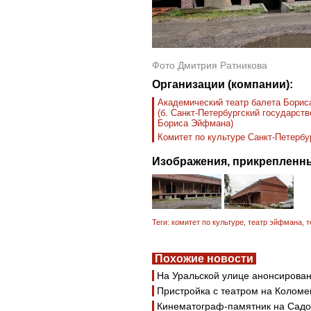
Фото Дмитрия Ратникова
Организации (компании):
Академический театр балета Бори
(б. Санкт-Петербургский государст
Бориса Эйфмана)
Комитет по культуре Санкт-Петербу
Изображения, прикрепленны
Теги:
комитет по культуре
,
театр эйфмана
,
т
Похожие новости
На Уральской улице анонсирован
Пристройка с театром на Коломе
Кинематограф-памятник на Садов