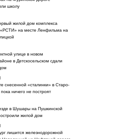
или школу
ервый жилой дом комплекса
 «РСТИ» на месте Ленфильма на
лицкой
ектной улице в новом
айоне в Детскосельском сдали
дом
те снесенной «сталинки» в Старо-
пока ничего не построят
езде в Шушары на Пушкинской
построили жилой дом
ург лишится железнодорожной