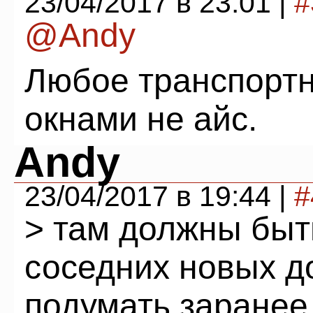
23/04/2017 в 23:01 |
#
@Andy
Любое транспортн
окнами не айс.
Andy
23/04/2017 в 19:44 |
#
> там должны быть
соседних новых 
подумать заранее