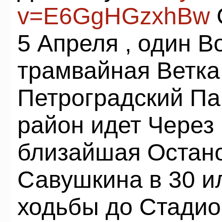
v=E6GgHGzxhBw
5 Апреля , один 
трамвайная Ветк
Петроградский Па
район идет Через
близайшая Остано
Савушкина в 30 и
ходьбы до Стадио