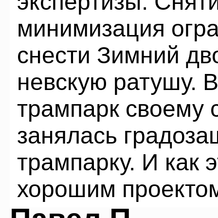
экспертизы: Снят
минимизация огра
снести Зимний дв
невскую ратушу. 
трампарк своему 
занялась градоза
трампарку. И как 
хорошим проекто