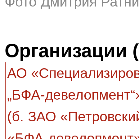
Фото Дмитрия Ратни
Организации 
АО «Специализиров
„БФА-девелопмент“
(б. ЗАО «Петровски
«БФА-девелопмент»