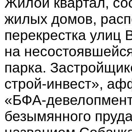
Жилой квартал, со
жилых домов, рас
перекрестка улиц 
на несостоявшейся
парка. Застройщи
строй-инвест», а
«БФА-девелопмент»
безымянного пруд