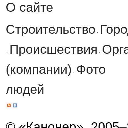
О сайте
Строительство
Горо
·
Происшествия
Орг
·
·
(компании)
Фото
·
людей
© «Канонер», 2005