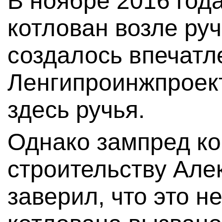
В ноябре 2016 год
котлован возле ру
создалось впечатл
Ленгипроинжпроект
здесь ручья.
Однако зампред ко
строительству Ал
заверил, что это н