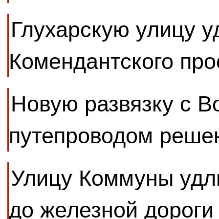
Глухарскую улицу у
Комендантского про
Новую развязку с В
путепроводом решен
Улицу Коммуны удли
до железной дороги