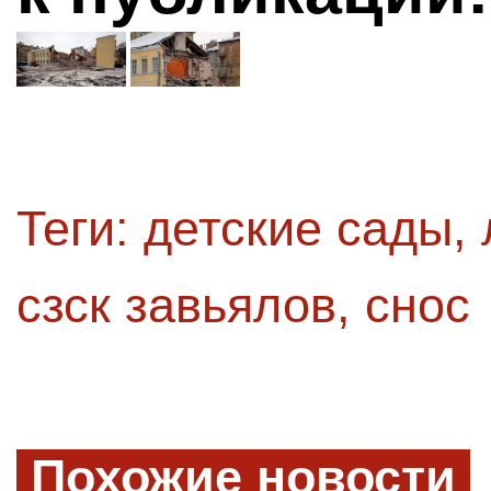
Теги:
детские сады
,
сзск завьялов
,
снос
Похожие новости