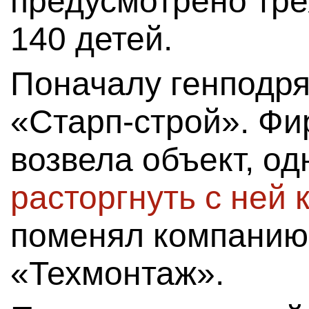
предусмотрено тре
140 детей.
Поначалу генподр
«Старп-строй». Фи
возвела объект, о
расторгнуть с ней 
поменял компани
«Техмонтаж».